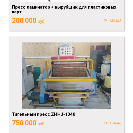
Пресс ламинатор + вырубщик для пластиковых
карт
200 000
руб.
ID - 136405
Тигельный пресс ZHHJ-1040
750 000
руб.
ID - 154848