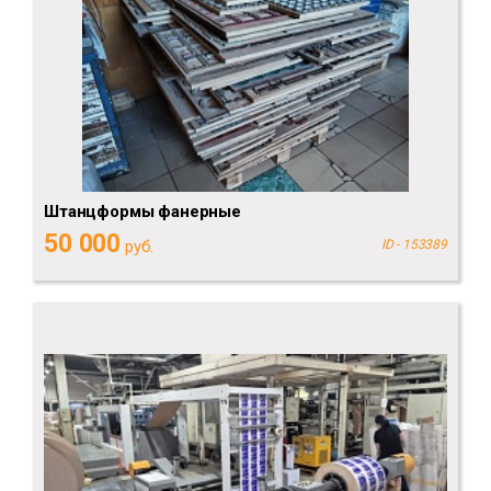
Штанцформы фанерные
50 000
руб.
ID - 153389