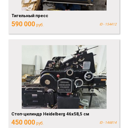
Тигельный пресс
590 000
руб.
ID - 154412
Стоп-цилиндр Heidelberg 46х58,5 см
450 000
руб.
ID - 146814