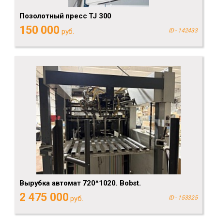
Позолотный пресс TJ 300
150 000
руб.
ID - 142433
Вырубка автомат 720^1020. Bobst.
2 475 000
руб.
ID - 153325