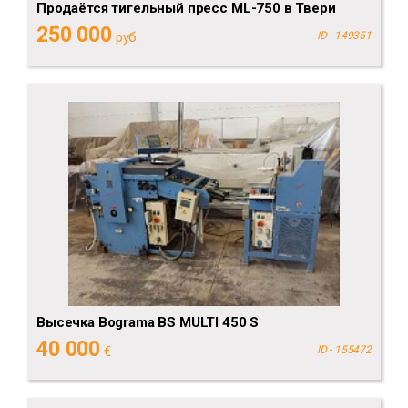
Продаётся тигельный пресс ML-750 в Твери
250 000
руб.
ID - 149351
Высечка Bograma BS MULTI 450 S
40 000
€
ID - 155472