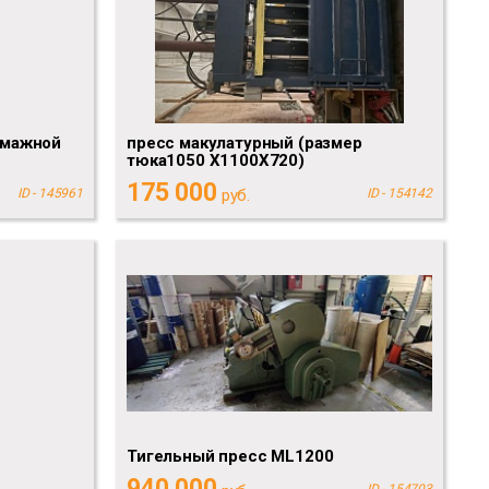
умажной
пресс макулатурный (размер
тюка1050 Х1100Х720)
175 000
ID - 145961
руб.
ID - 154142
Тигельный пресс ML1200
940 000
ID - 154703