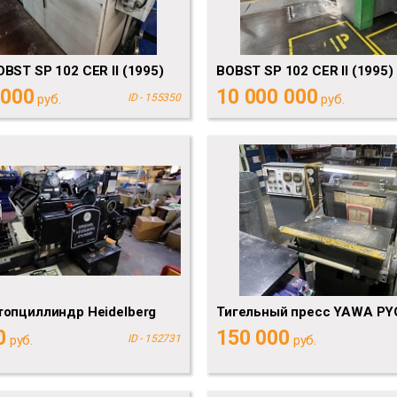
BST SP 102 CER II (1995)
BOBST SP 102 CER II (1995)
 000
10 000 000
руб.
ID - 155350
руб.
опциллиндр Heidelberg
Тигельный пресс YAWA PY
0
150 000
руб.
ID - 152731
руб.