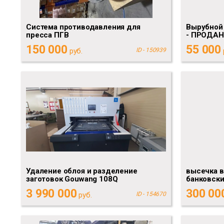
Система противодавления для
Вырубной
пресса ПГВ
- ПРОДАН
150 000
55 000
руб.
ID - 150939
Удаление облоя и разделение
высечка 
заготовок Gouwang 108Q
банковски
3 990 000
300 00
руб.
ID - 154670