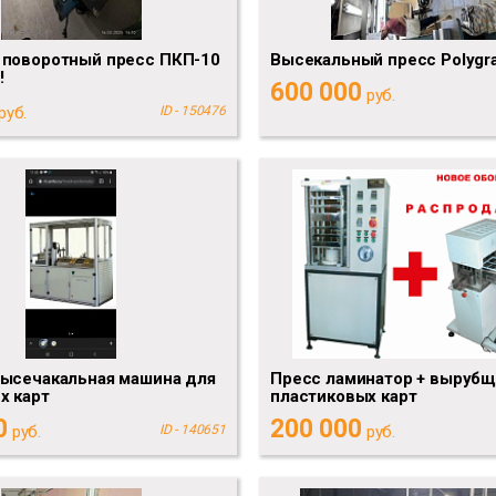
 поворотный пресс ПКП-10
Высекальный пресс Polygr
!
600 000
руб.
руб.
ID - 150476
высечакальная машина для
Пресс ламинатор + вырубщ
х карт
пластиковых карт
0
200 000
руб.
ID - 140651
руб.