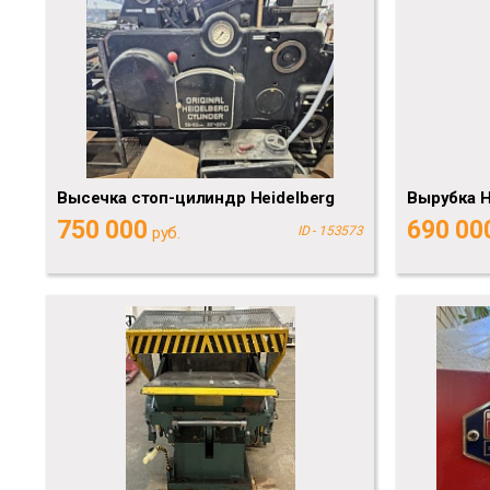
Высечка стоп-цилиндр Heidelberg
Вырубка 
750 000
690 00
руб.
ID - 153573