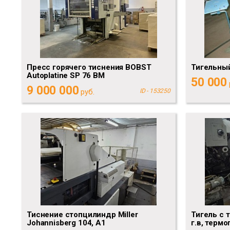
Пресс горячего тиснения BOBST
Тигельны
Autoplatine SP 76 BM
50 000
9 000 000
руб.
ID - 153250
Тиснение стопцилиндр Miller
Тигель с 
Johannisberg 104, А1
г.в, термо