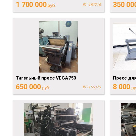
1 700 000
350 00
руб.
ID - 151710
Тигельный пресс VEGA750
Пресс для
650 000
8 000
руб.
ID - 155375
ру