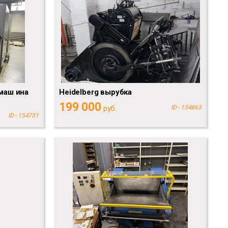
маш ина
Heidelberg вырубка
199 000
руб.
ID - 154863
ID - 154731