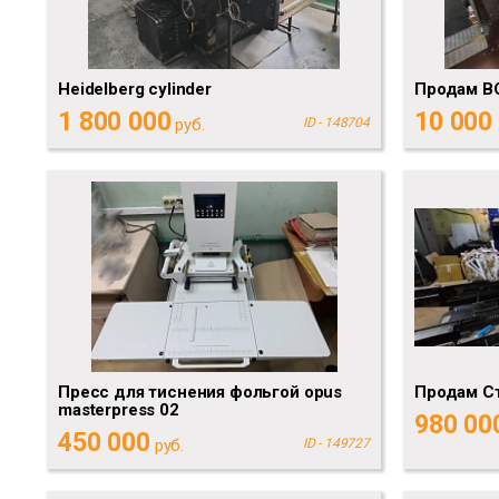
Heidelberg cylinder
Продам BO
1 800 000
10 000
руб.
ID - 148704
Пресс для тиснения фольгой opus
Продам Ст
masterpress 02
980 00
450 000
руб.
ID - 149727