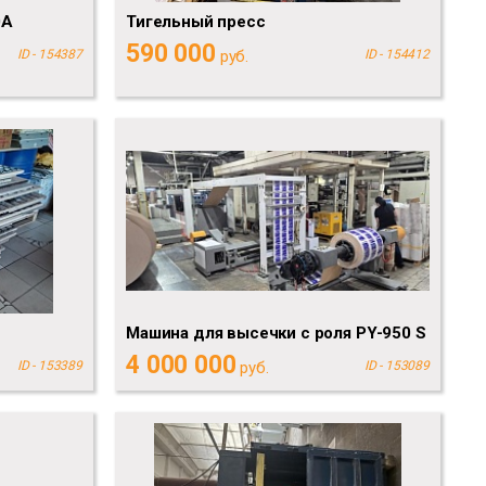
0A
Тигельный пресс
590 000
ID - 154387
руб.
ID - 154412
Машина для высечки с роля PY-950 S
4 000 000
ID - 153389
руб.
ID - 153089