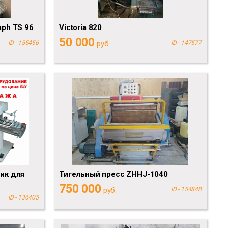
aph TS 96
Victoria 820
50 000
ID - 155456
руб.
ID - 147577
ик для
Тигельный пресс ZHHJ-1040
750 000
руб.
ID - 154848
ID - 136405