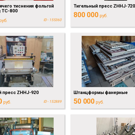
ячего тиснения фольгой
Тигельный пресс ZHHJ-72
 TC-800
800 000
руб.
руб.
ID - 155360
й пресс ZHHJ-920
Штанцформы фанерные
0
50 000
руб.
ID - 152889
руб.