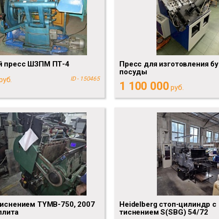
й пресс ШЗПМ ПТ-4
Пресс для изготовления б
посуды
руб.
ID - 150465
1 100 000
руб.
тиснением TYMB-750, 2007
Heidelberg стоп-цилиндр с
плита
тиснением S(SBG) 54/72