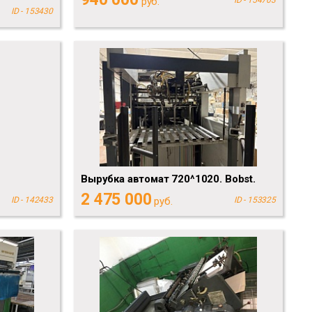
руб.
ID - 153430
Вырубка автомат 720^1020. Bobst.
2 475 000
ID - 142433
руб.
ID - 153325