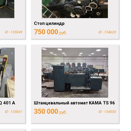
Стоп цилиндр
750 000
ID - 155349
руб.
ID - 154620
Q 401 A
Штанцевальный автомат KAMA TS 96
350 000
ID - 155061
руб.
ID - 154550