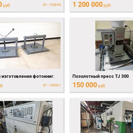
0
1 200 000
руб.
ID - 152694
руб.
 изготовления фотокниг.
Позолотный пресс TJ 300
150 000
б.
ID - 136561
руб.