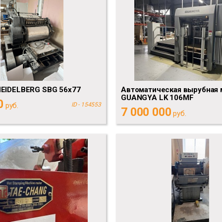
HEIDELBERG SBG 56x77
Автоматическая вырубная 
GUANGYA LK 106MF
0
руб.
ID - 154553
7 000 000
руб.