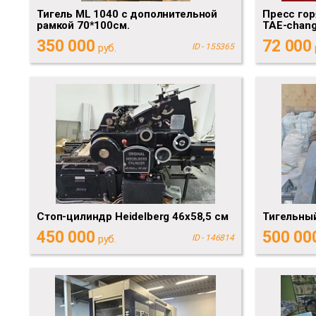
Тигель ML 1040 с дополнительной
Пресс гор
рамкой 70*100см.
TAE-chang
350 000
72 000
руб.
ID - 155365
Стоп-цилиндр Heidelberg 46х58,5 см
Тигельны
450 000
500 00
руб.
ID - 146814