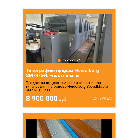
Типографию продам Heidelberg
SM74-6+L +постпечать
Продается недорого мощная этикеточная
типография на основе Heidelberg SpeedMaster
SM74-6+L, рез...
8 900 000
руб.
ID - 155420