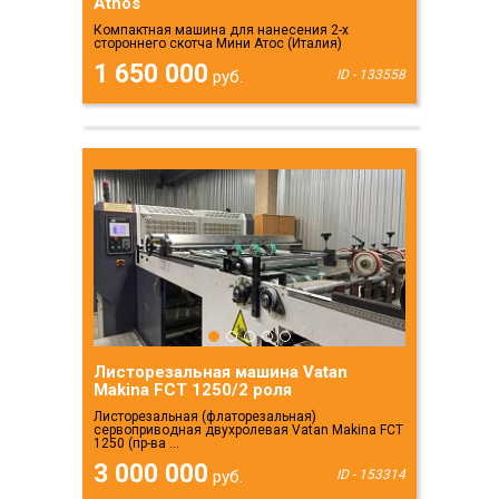
Athos
Компактная машина для нанесения 2-х
стороннего скотча Мини Атос (Италия)
1 650 000
руб.
ID - 133558
Листорезальная машина Vatan
Makina FCT 1250/2 роля
Листорезальная (флаторезальная)
сервоприводная двухролевая Vatan Makina FCT
1250 (пр-ва ...
3 000 000
руб.
ID - 153314