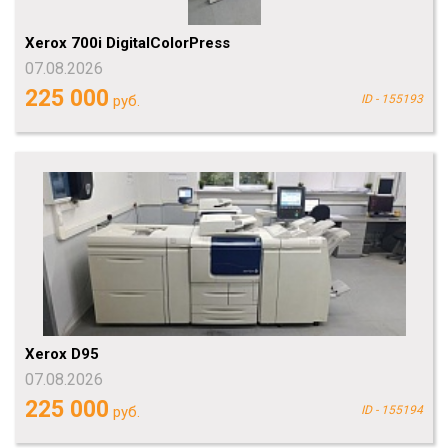
Xerox 700i DigitalColorPress
07.08.2026
225 000
руб.
ID - 155193
Xerox D95
07.08.2026
225 000
руб.
ID - 155194