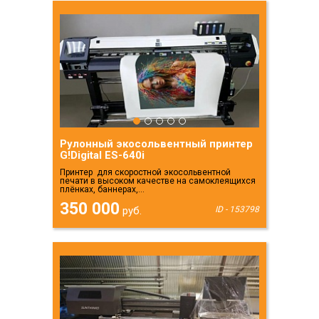
Рулонный экосольвентный принтер
G!Digital ES-640i
Принтер для скоростной экосольвентной
печати в высоком качестве на самоклеящихся
плёнках, баннерах,...
350 000
руб.
ID - 153798