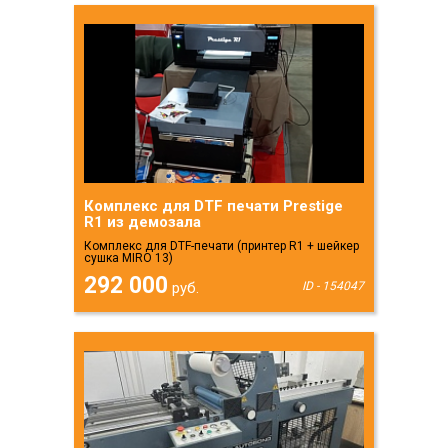
Комплекс для DTF печати Prestige
R1 из демозала
Комплекс для DTF-печати (принтер R1 + шейкер
сушка MIRO 13)
292 000
руб.
ID - 154047