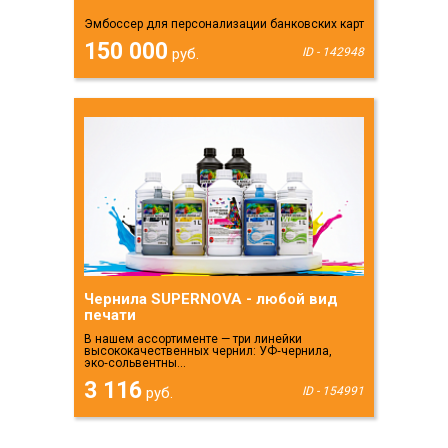
Эмбоссер для персонализации банковских карт
150 000
руб.
ID - 142948
Чернила SUPERNOVA - любой вид
печати
В нашем ассортименте — три линейки
высококачественных чернил: УФ‑чернила,
эко‑сольвентны...
3 116
руб.
ID - 154991