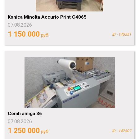
Konica Minolta Accurio Print C4065
07.08.2026
1 150 000
руб.
ID - 145551
Comfi amiga 36
07.08.2026
1 250 000
руб.
ID - 147507