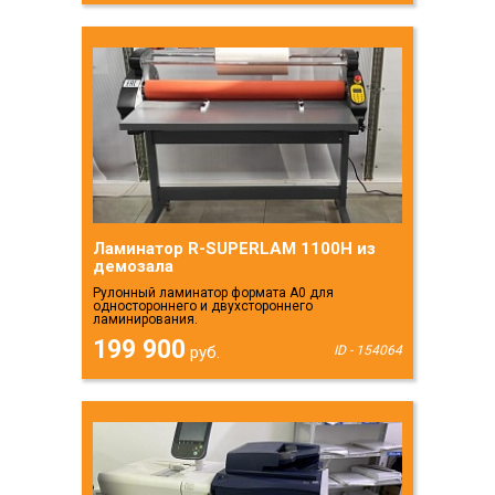
Ламинатор R-SUPERLAM 1100H из
демозала
Рулонный ламинатор формата А0 для
одностороннего и двухстороннего
ламинирования.
199 900
руб.
ID - 154064