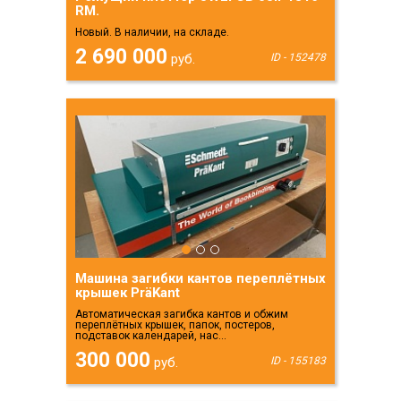
RM.
Новый. В наличии, на складе.
2 690 000
руб.
ID - 152478
Машина загибки кантов переплётных
крышек PräKant
Автоматическая загибка кантов и обжим
переплётных крышек, папок, постеров,
подставок календарей, нас...
300 000
руб.
ID - 155183