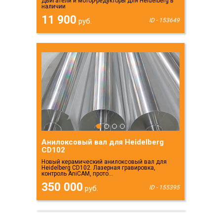
Двигатели и мотор-редукторы для Heidelberg в
наличии
11 900
руб.
ID - 153649
Анилоксовый вал для Heidelberg
CD102
Новый керамический анилоксовый вал для
Heidelberg CD102. Лазерная гравировка,
контроль AniCAM, прото...
350 000
руб.
ID - 155395