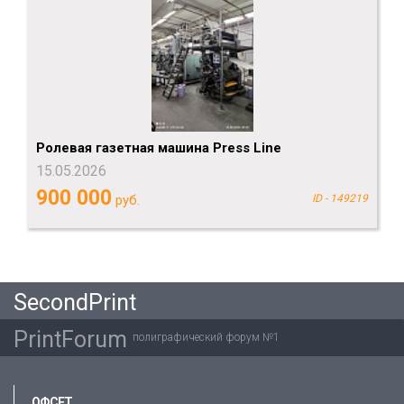
Ролевая газетная машина Press Line
15.05.2026
900 000
руб.
ID - 149219
SecondPrint
PrintForum
полиграфический форум №1
ОФСЕТ