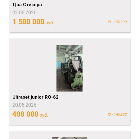
Два Стекера
02.06.2026
1 500 000
руб.
ID - 150299
Ultraset junior RO-62
20.05.2026
400 000
руб.
ID - 149352