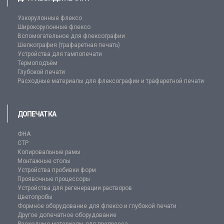
Узкорулонные флексо
Широкорулонные флексо
Вспомогательное для флексографии
Шелкография (трафаретная печать)
Устройства для тампопечати
Термоподъём
Глубокой печати
Расходные материалы для флексографии и трафаретной печати
ДОПЕЧАТКА
ФНА
CTP
Копировальные рамы
Монтажные столы
Устройства пробивки форм
Проявочные процессоры
Устройства для регенерации растворов
Цветопробы
Формное оборудование для флексо и глубокой печати
Другое допечатное оборудование
Расходные материалы для препресса