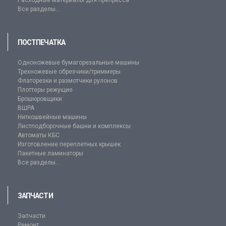
Все разделы...
ПОСТПЕЧАТКА
Одноножевые бумагорезальные машины
Трехножевые обрезчики/триммеры
Флаторезки и размотчики рулонов
Плоттеры режущие
Брошюровщики
ВШРА
Ниткошвейные машины
Листподборочные башни и комплексы
Автоматы КБС
Изготовление переплетных крышек
Пакетные ламинаторы
Все разделы...
ЗАПЧАСТИ
Запчасти
Ремонт