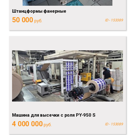
Штанцформы фанерные
50 000
руб.
ID - 153389
Машина для высечки с роля PY-950 S
4 000 000
руб.
ID - 153089