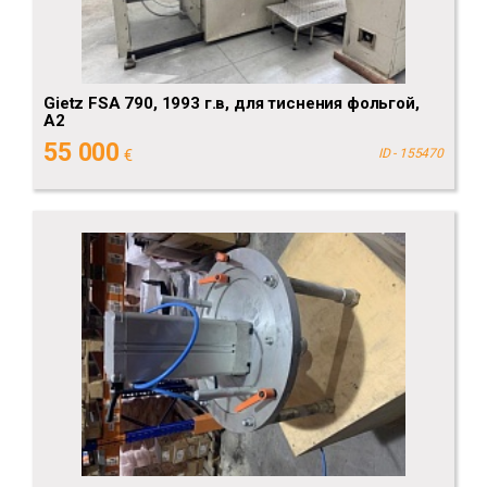
Gietz FSA 790, 1993 г.в, для тиснения фольгой,
А2
55 000
€
ID - 155470