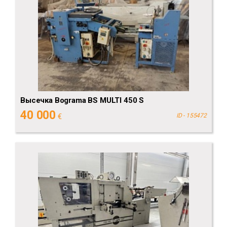
Высечка Bograma BS MULTI 450 S
40 000
€
ID - 155472