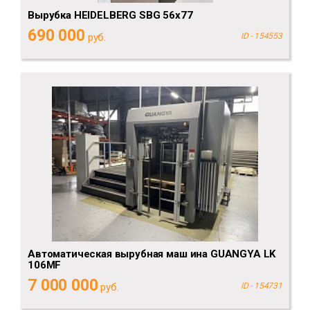
Вырубка HEIDELBERG SBG 56x77
690 000
руб.
ID - 154553
Автоматическая вырубная маш ина GUANGYA LK
106MF
7 000 000
руб.
ID - 154731