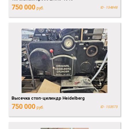
750 000
руб.
ID - 154848
Высечка стоп-цилиндр Heidelberg
750 000
руб.
ID - 153573