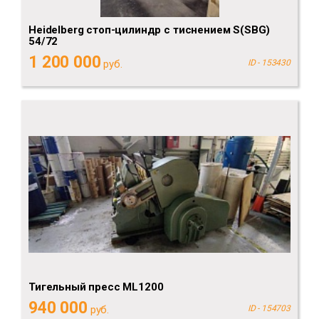
Heidelberg стоп-цилиндр с тиснением S(SBG)
54/72
1 200 000
руб.
ID - 153430
Тигельный пресс ML1200
940 000
руб.
ID - 154703