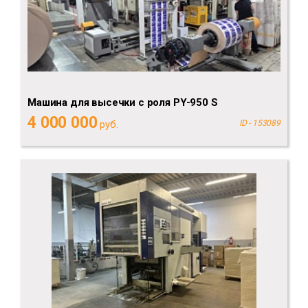
Машина для высечки с роля PY-950 S
4 000 000
руб.
ID - 153089