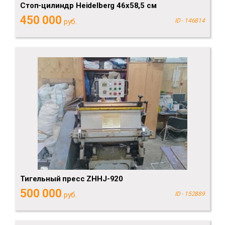
Стоп-цилиндр Heidelberg 46х58,5 см
450 000
руб.
ID - 146814
Тигельный пресс ZHHJ-920
500 000
руб.
ID - 152889