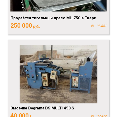
Продаётся тигельный пресс ML-750 в Твери
250 000
руб.
ID - 149351
Высечка Bograma BS MULTI 450 S
40 000
€
ID - 155472