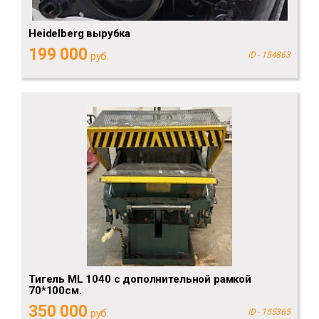
Heidelberg вырубка
199 000
руб.
ID - 154863
Тигель ML 1040 с дополнительной рамкой
70*100см.
350 000
руб.
ID - 155365