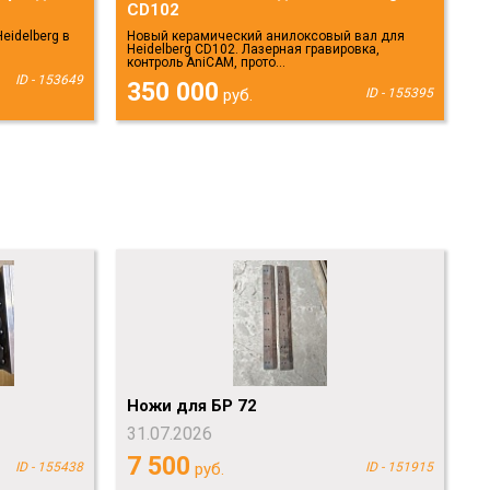
CD102
eidelberg в
Новый керамический анилоксовый вал для
Heidelberg CD102. Лазерная гравировка,
контроль AniCAM, прото...
ID - 153649
350 000
руб.
ID - 155395
Ножи для БР 72
31.07.2026
7 500
ID - 155438
руб.
ID - 151915