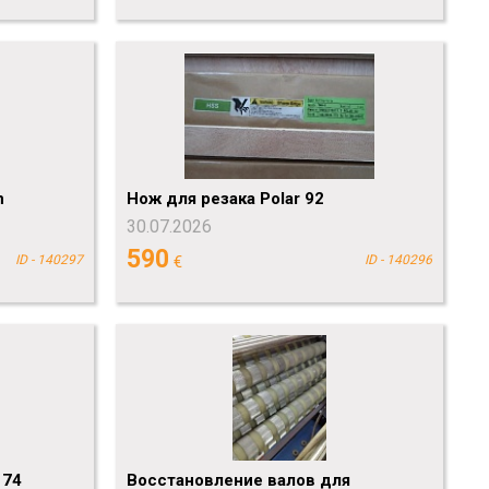
n
Нож для резака Polar 92
30.07.2026
590
ID - 140297
€
ID - 140296
 74
Восстановление валов для