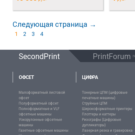
Следующая страница →
1
2
3
4
SecondPrint
PrintForum
п
ОФСЕТ
ЦИФРА
Малоформатный листовой
Тонерные ЦПМ (цифровые
офсет
печатные машины)
Полуформатный офсет
Струйные ЦПМ
Полноформатные и VLF
Широкоформатные принтеры
офсетные машины
Плоттеры и каттеры
Узкорулонные офсетные
Ризографы (Цифровые
машины
дупликаторы)
Газетные офсетные машины
Лазерная резка и гравировка