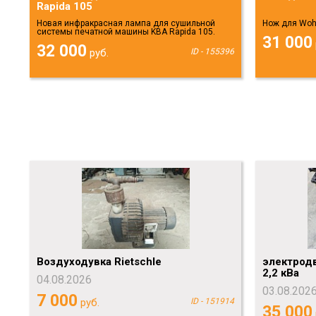
Rapida 105
Новая инфракрасная лампа для сушильной
Нож для Wohl
системы печатной машины KBA Rapida 105.
31 000
32 000
руб.
ID - 155396
Воздуходувка Rietschle
электродв
2,2 кВа
04.08.2026
03.08.202
7 000
руб.
ID - 151914
35 000