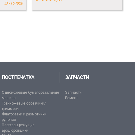
ID - 154020
ПОСТПЕЧАТКА
ЗАПЧАСТИ
Одноножевые бумагорезальные
Запчасти
машины
Ремонт
Трехножевые обрезчики/
триммеры
Флаторезки и размотчики
рулонов
Плоттеры режущие
Брошюровщики