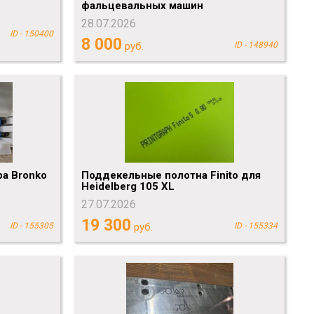
фальцевальных машин
28.07.2026
ID - 150400
8 000
руб.
ID - 148940
а Bronko
Поддекельные полотна Finito для
Heidelberg 105 XL
27.07.2026
19 300
ID - 155305
руб.
ID - 155334