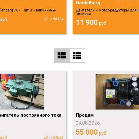
Heidelberg
enberg 76 - 1 шт. в наличии🔥🔥
Двигатели и мотор-редукторы для H
наличии
руб.
ID - 154324
11 900
руб.
игатель постоянного тока
Продам
03.08.2026
6
55 000
руб.
руб.
ID - 154096