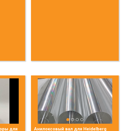
торы для
Анилоксовый вал для Heidelberg