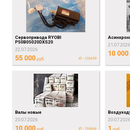
Сервопривода RYOBI
Асинхрон
P50B05020DXS20
21.07.202
22.07.2026
10 000
55 000
руб.
ID - 126659
Валы новые
Воздуходу
20.07.2026
20.07.202
10 000
1
руб.
ID - 154666
руб.