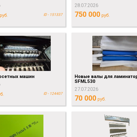
6
28.07.2026
750 000
руб.
ID - 151337
руб.
фсетных машин
Новые валы для ламинатор
SFML530
6
27.07.2026
б.
ID - 124407
70 000
руб.