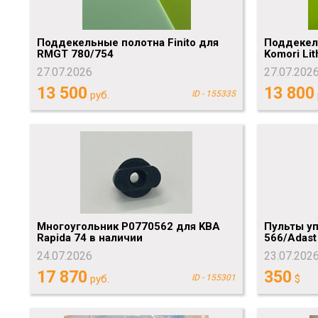
Поддекельные полотна Finito для
Поддекель
RMGT 780/754
Komori Lit
27.07.2026
27.07.202
13 500
13 800
руб.
ID - 155335
Многоугольник P0770562 для KBA
Пульты уп
Rapida 74 в наличии
566/Adast
24.07.2026
23.07.202
17 870
350
руб.
ID - 155301
$