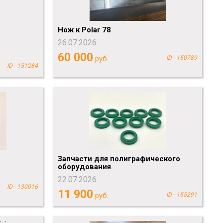
Нож к Polar 78
26.07.2026
60 000
руб.
ID - 150789
ID - 151284
Запчасти для полиграфического
оборудования
22.07.2026
ID - 130016
11 900
руб.
ID - 155291