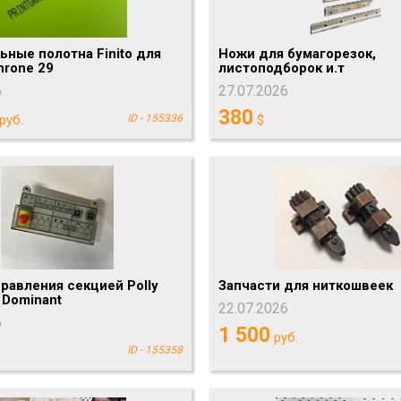
ные полотна Finito для
Ножи для бумагорезок,
hrone 29
листоподборок и.т
6
27.07.2026
380
руб.
ID - 155336
$
равления секцией Polly
Запчасти для ниткошвеек
 Dominant
22.07.2026
6
1 500
руб.
ID - 155358