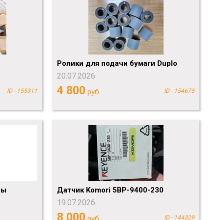
Ролики для подачи бумаги Duplo
20.07.2026
4 800
ID - 155311
руб.
ID - 154673
ны
Датчик Komori 5BP-9400-230
19.07.2026
8 000
руб.
ID - 144329