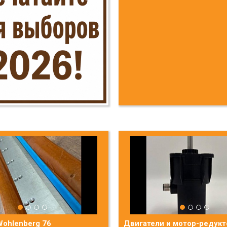
ohlenberg 76
Двигатели и мотор-редук