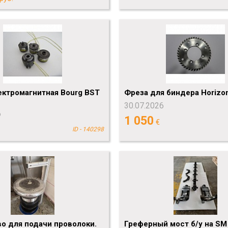
ектромагнитная Bourg BST
Фреза для биндера Horizo
30.07.2026
6
1 050
€
ID - 140298
о для подачи проволоки.
Греферный мост б/у на SM