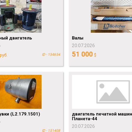
ный двигатель
Валы
6
20.07.2026
51 000
руб.
ID - 154654
$
вки (L2.179.1501)
двигатель печатной маши
Планета-44
6
20.07.2026
ID - 151408