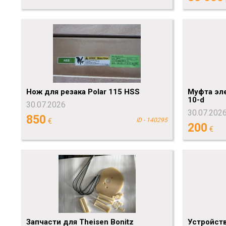
Нож для резака Polar 115 HSS
Муфта эл
10-d
30.07.2026
30.07.202
850
€
ID - 140295
200
€
Запчасти для Theisen Bonitz
Устройств