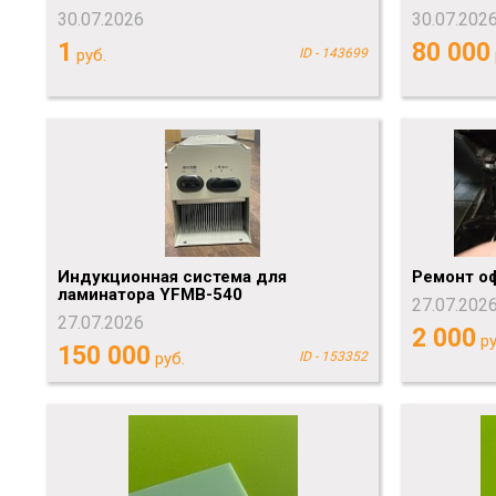
30.07.2026
30.07.202
1
80 000
руб.
ID - 143699
Индукционная система для
Ремонт о
ламинатора YFMB-540
27.07.202
27.07.2026
2 000
ру
150 000
руб.
ID - 153352