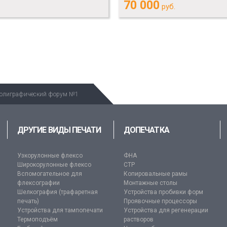
70 000
руб.
олиграфический форум №1
ДРУГИЕ ВИДЫ ПЕЧАТИ
ДОПЕЧАТКА
Узкорулонные флексо
ФНА
Широкорулонные флексо
CTP
Вспомогательное для
Копировальные рамы
флексографии
Монтажные столы
Шелкография (трафаретная
Устройства пробивки форм
печать)
Проявочные процессоры
Устройства для тампопечати
Устройства для регенерации
Термоподъём
растворов