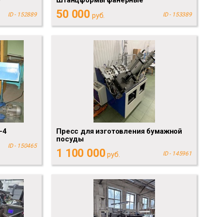
50 000
ID - 152889
руб.
ID - 153389
-4
Пресс для изготовления бумажной
посуды
ID - 150465
1 100 000
руб.
ID - 145961