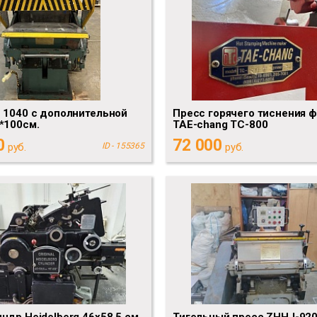
 1040 с дополнительной
Пресс горячего тиснения 
*100см.
TAE-chang TC-800
0
72 000
руб.
ID - 155365
руб.
ндр Heidelberg 46х58,5 см
Тигельный пресс ZHHJ-92