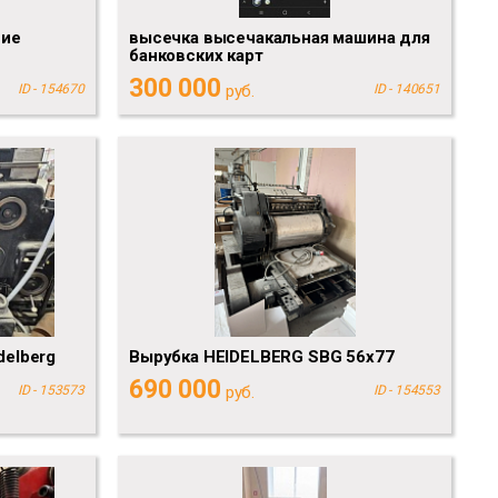
ние
высечка высечакальная машина для
банковских карт
300 000
ID - 154670
руб.
ID - 140651
delberg
Вырубка HEIDELBERG SBG 56x77
690 000
ID - 153573
руб.
ID - 154553