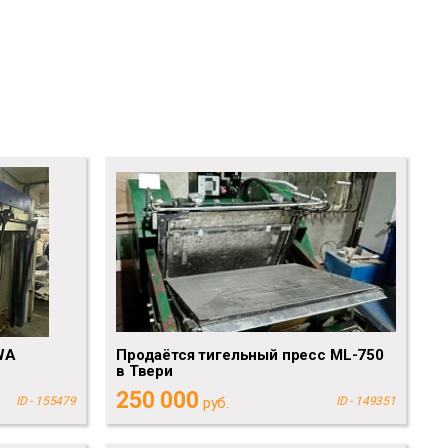
WA
Продаётся тигельный пресс ML-750
в Твери
250 000
ID - 155479
руб.
ID - 149351