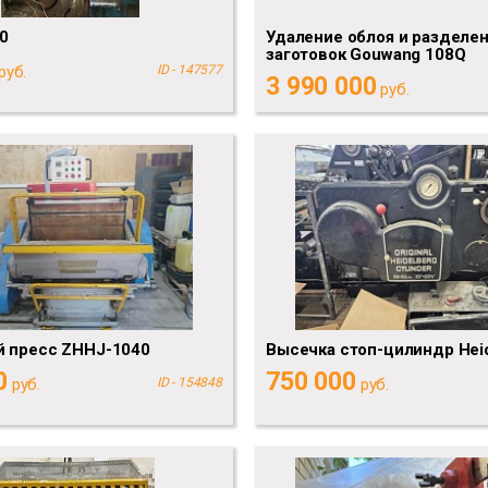
20
Удаление облоя и разделе
заготовок Gouwang 108Q
руб.
ID - 147577
3 990 000
руб.
й пресс ZHHJ-1040
Высечка стоп-цилиндр Hei
0
750 000
руб.
ID - 154848
руб.