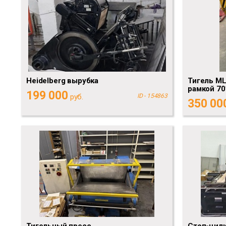
Heidelberg вырубка
Тигель ML
рамкой 70
199 000
руб.
ID - 154863
350 00
Тигельный пресс
Стоп-цили