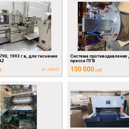
790, 1993 г.в, для тиснения
Система противодавления 
А2
пресса ПГВ
150 000
€
ID - 155470
руб.