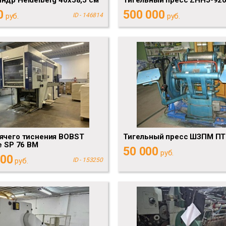
0
500 000
руб.
ID - 146814
руб.
ячего тиснения BOBST
Тигельный пресс ШЗПМ ПТ
e SP 76 BM
50 000
руб.
000
руб.
ID - 153250