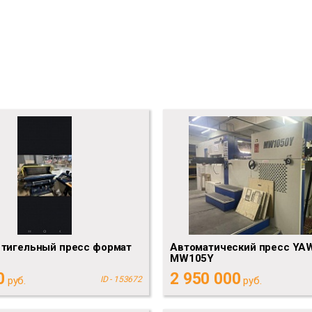
 тигельный пресс формат
Автоматический пресс YA
MW105Y
0
2 950 000
руб.
ID - 153672
руб.