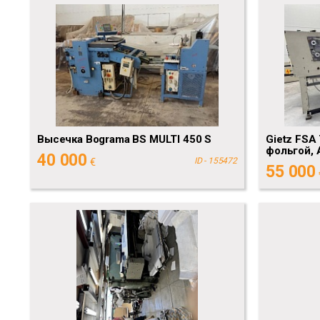
Высечка Bograma BS MULTI 450 S
Gietz FSA 
фольгой, 
40 000
€
ID - 155472
55 000