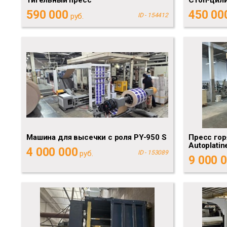
590 000
450 00
руб.
ID - 154412
Машина для высечки с роля PY-950 S
Пресс гор
Autoplatin
4 000 000
руб.
ID - 153089
9 000 