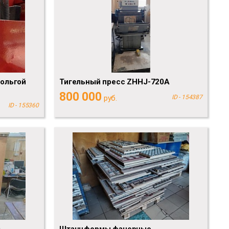
фольгой
Тигельный пресс ZHHJ-720A
800 000
руб.
ID - 154387
ID - 155360
0
Штанцформы фанерные