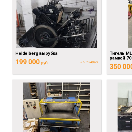
Heidelberg вырубка
Тигель ML
рамкой 70
199 000
руб.
ID - 154863
350 00