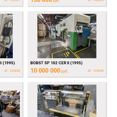
руб.
I (1995)
BOBST SP 102 CER II (1995)
10 000 000
ID - 155350
руб.
ID - 155349