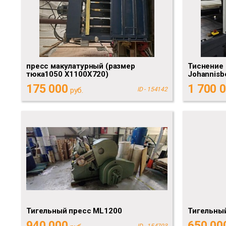
пресс макулатурный (размер
Тиснение 
тюка1050 Х1100Х720)
Johannisb
175 000
1 700 
руб.
ID - 154142
Тигельный пресс ML1200
Тигельны
940 000
650 00
ID - 154703