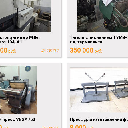
стопцилиндр Miller
Тигель с тиснением TYMB-
erg 104, А1
г.в, термоплита
000
350 000
руб.
ID - 151710
руб.
й пресс VEGA750
Пресс для изготовления фо
0
8 000
ID - 155375