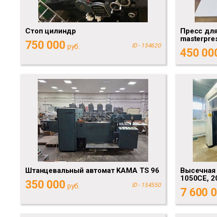
Стоп цилиндр
Пресс для
masterpre
750 000
руб.
ID - 154620
450 00
Штанцевальный автомат KAMA TS 96
Высечная
1050CE, 2
350 000
руб.
ID - 154550
7 600 