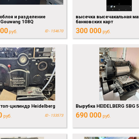
облоя и разделение
высечка высечакальная ма
 Gouwang 108Q
банковских карт
000
300 000
руб.
ID - 154670
руб.
топ-цилиндр Heidelberg
Вырубка HEIDELBERG SBG 
0
690 000
руб.
ID - 153573
руб.