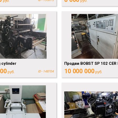
руб.
руб.
 cylinder
Продам BOBST SP 102 CER I
000
10 000 000
руб.
ID - 148704
руб.