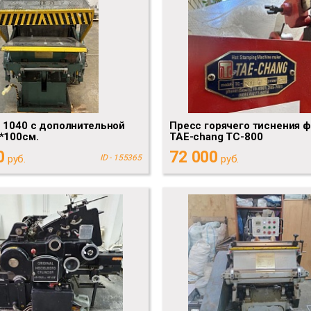
 1040 с дополнительной
Пресс горячего тиснения 
*100см.
TAE-chang TC-800
0
72 000
руб.
ID - 155365
руб.