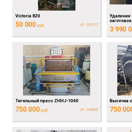
Victoria 820
Удаление 
заготовок
50 000
руб.
ID - 147577
3 990 
Тигельный пресс ZHHJ-1040
Высечка с
750 000
750 00
руб.
ID - 154848