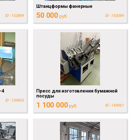
0
Штанцформы фанерные
50 000
ID - 152889
руб.
ID - 153389
-4
Пресс для изготовления бумажной
посуды
ID - 150465
1 100 000
руб.
ID - 145961