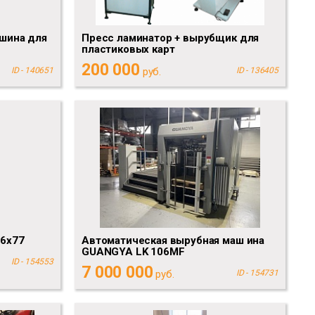
шина для
Пресс ламинатор + вырубщик для
пластиковых карт
200 000
ID - 140651
руб.
ID - 136405
56x77
Автоматическая вырубная маш ина
GUANGYA LK 106MF
ID - 154553
7 000 000
руб.
ID - 154731