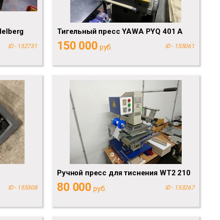
elberg
Тигельный пресс YAWA PYQ 401 A
150 000
ID - 152731
руб.
ID - 155061
Ручной пресс для тиснения WT2 210
80 000
ID - 155308
руб.
ID - 153267