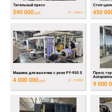
Тигельный пресс
Стоп-цили
590 000
450 00
руб.
ID - 154412
Машина для высечки с роля PY-950 S
Пресс гор
Autoplatin
4 000 000
руб.
ID - 153089
9 000 