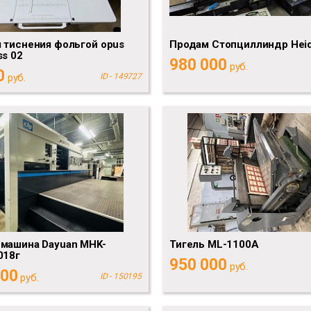
 тиснения фольгой opus
Продам Стопциллиндр Heid
ss 02
980 000
руб.
0
руб.
ID - 149727
 машина Dayuan MHK-
Тигель ML-1100A
018г
950 000
руб.
000
руб.
ID - 150195