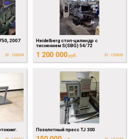
750, 2007
Heidelberg стоп-цилиндр с
тиснением S(SBG) 54/72
1 200 000
ID - 152694
руб.
ID - 153430
токниг.
Позолотный пресс TJ 300
150 000
ID - 136561
ID - 142433