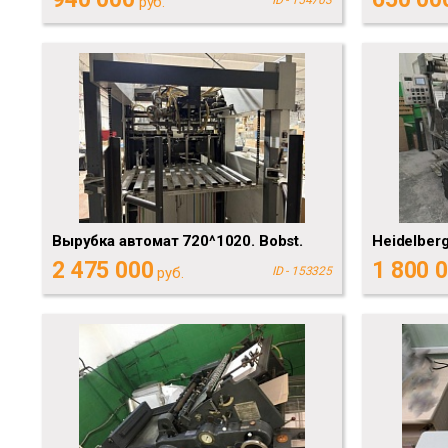
руб.
Вырубка автомат 720^1020. Bobst.
Heidelberg
2 475 000
1 800 
руб.
ID - 153325