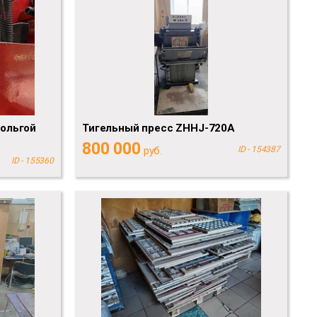
фольгой
Тигельный пресс ZHHJ-720A
800 000
руб.
ID - 154387
ID - 155360