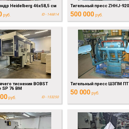
ндр Heidelberg 46х58,5 см
Тигельный пресс ZHHJ-92
0
500 000
руб.
ID - 146814
руб.
ячего тиснения BOBST
Тигельный пресс ШЗПМ ПТ
e SP 76 BM
50 000
руб.
000
руб.
ID - 153250