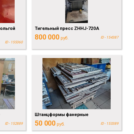
фольгой
Тигельный пресс ZHHJ-720A
800 000
руб.
ID - 154387
ID - 155360
0
Штанцформы фанерные
50 000
ID - 152889
руб.
ID - 153389