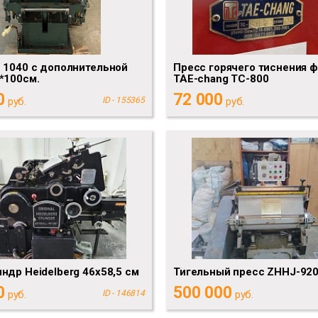
 1040 с дополнительной
Пресс горячего тиснения 
*100см.
TAE-chang TC-800
0
72 000
руб.
ID - 155365
руб.
ндр Heidelberg 46х58,5 см
Тигельный пресс ZHHJ-92
0
500 000
руб.
ID - 146814
руб.