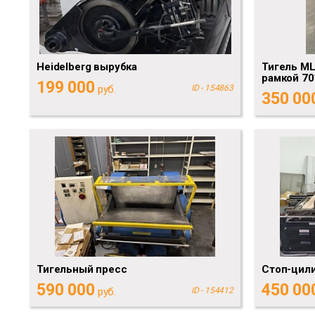
Heidelberg вырубка
Тигель ML
рамкой 70
199 000
руб.
ID - 154863
350 00
Тигельный пресс
Стоп-цили
590 000
450 00
руб.
ID - 154412