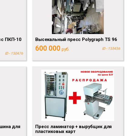
сс ПКП-10
Высекальный пресс Polygraph TS 96
600 000
руб.
ID - 155456
ID - 150476
шина для
Пресс ламинатор + вырубщик для
пластиковых карт