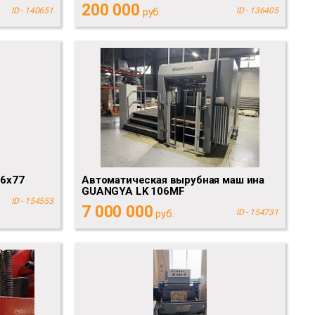
200 000
ID - 140651
руб.
ID - 136405
56x77
Автоматическая вырубная маш ина
GUANGYA LK 106MF
ID - 154553
7 000 000
руб.
ID - 154731