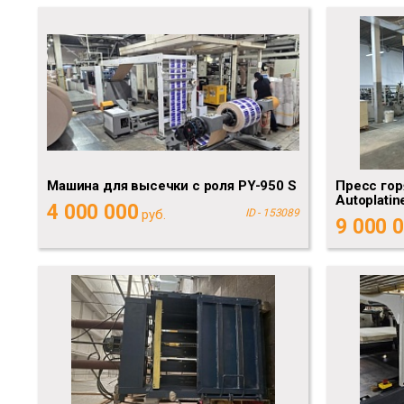
Машина для высечки с роля PY-950 S
Пресс гор
Autoplatin
4 000 000
руб.
ID - 153089
9 000 