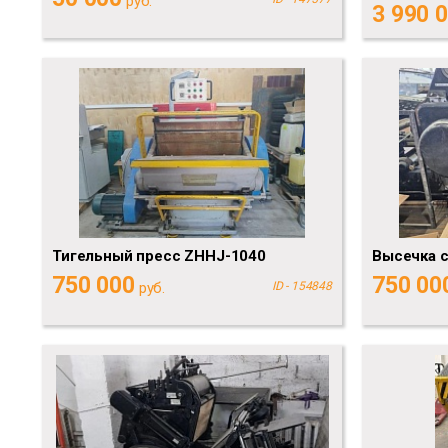
руб.
3 990 
Тигельный пресс ZHHJ-1040
Высечка с
750 000
750 00
руб.
ID - 154848