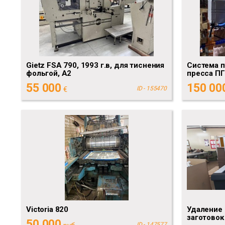
Gietz FSA 790, 1993 г.в, для тиснения
Система 
фольгой, А2
пресса П
55 000
150 00
€
ID - 155470
Victoria 820
Удаление 
заготовок
50 000
ID - 147577