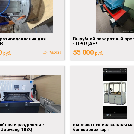
противодавления для
Вырубной поворотный пре
ГВ
- ПРОДАН!
0
55 000
руб.
ID - 150939
руб.
облоя и разделение
высечка высечакальная ма
 Gouwang 108Q
банковских карт