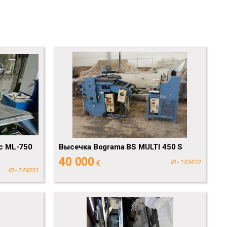
с ML-750
Высечка Bograma BS MULTI 450 S
40 000
€
ID - 155472
ID - 149351