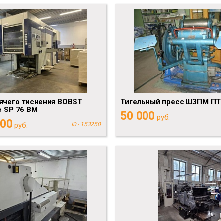
ячего тиснения BOBST
Тигельный пресс ШЗПМ ПТ
e SP 76 BM
50 000
руб.
000
руб.
ID - 153250