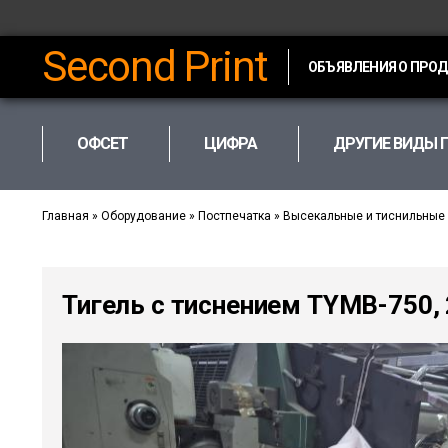
Second Print
ОБЪЯВЛЕНИЯ О ПРО
ОФСЕТ
ЦИФРА
ДРУГИЕ ВИДЫ 
Главная
»
Оборудование
»
Постпечатка
»
Высекальные и тиснильные
Тигель с тиснением TYMB-750, 