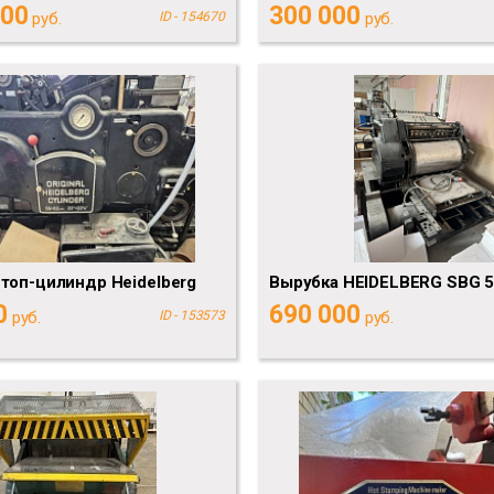
000
300 000
руб.
ID - 154670
руб.
топ-цилиндр Heidelberg
Вырубка HEIDELBERG SBG 
0
690 000
руб.
ID - 153573
руб.