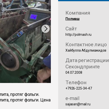
Компания
Полмаш
Сайт
http://polmash.ru
Контактное лицо
Хайбулла Абдулмажидов
Дата регистрации
Секондпринте
04.07.2008
Телефон
+7926-225-34-47
лита, протяг фольги.
e-mail
лита, протяг фольги. Цена
sajasan@mail.ru