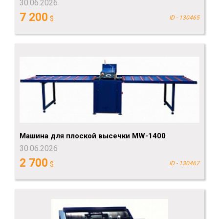
30.06.2026
7 200
$
ID - 130465
Машина для плоской высечки MW-1400
30.06.2026
2 700
$
ID - 130467