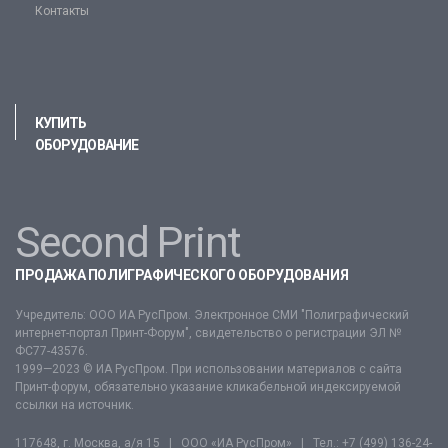
Контакты
КУПИТЬ
ОБОРУДОВАНИЕ
Second Print
ПРОДАЖА ПОЛИГРАФИЧЕСКОГО ОБОРУДОВАНИЯ
Учредитель: ООО ИА РусПром. Электронное СМИ "Полиграфический
интернет-портал Принт-Форум", свидетельство о регистрации ЭЛ №
ФС77-43576.
1999—2023 © ИА РусПром. При использовании материалов с сайта
Принт-форум, обязательно указание кликабельной индексируемой
ссылки на источник.
117648, г. Москва, а/я 15 | ООО «ИА РусПром» | Тел.:
+7 (499) 136-24-