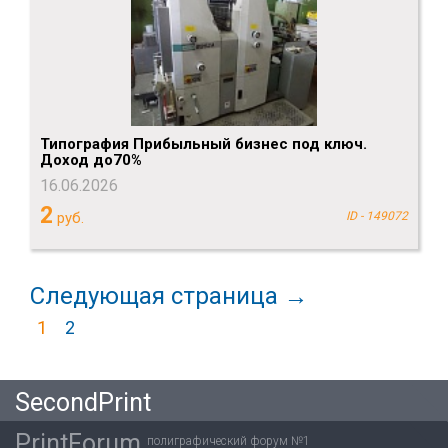
Типография Прибыльный бизнес под ключ.
Доход до70%
16.06.2026
2
руб.
ID - 149072
Следующая страница →
1
2
SecondPrint
PrintForum
полиграфический форум №1