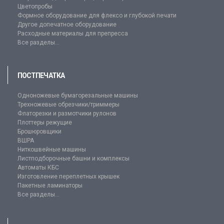
Цветопробы
Формное оборудование для флексо и глубокой печати
Другое допечатное оборудование
Расходные материалы для препресса
Все разделы...
ПОСТПЕЧАТКА
Одноножевые бумагорезальные машины
Трехножевые обрезчики/триммеры
Флаторезки и размотчики рулонов
Плоттеры режущие
Брошюровщики
ВШРА
Ниткошвейные машины
Листподборочные башни и комплексы
Автоматы КБС
Изготовление переплетных крышек
Пакетные ламинаторы
Все разделы...