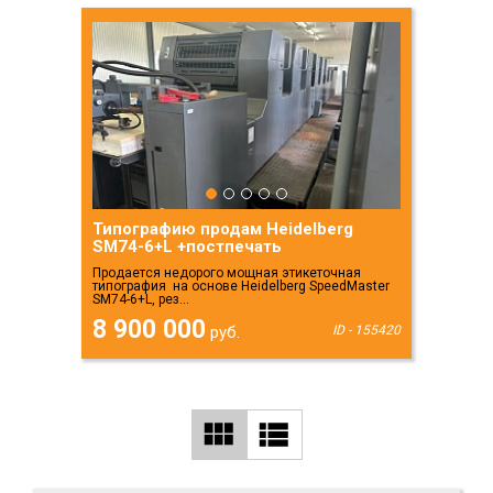
Типографию продам Heidelberg
SM74-6+L +постпечать
Продается недорого мощная этикеточная
типография на основе Heidelberg SpeedMaster
SM74-6+L, рез...
8 900 000
руб.
ID - 155420