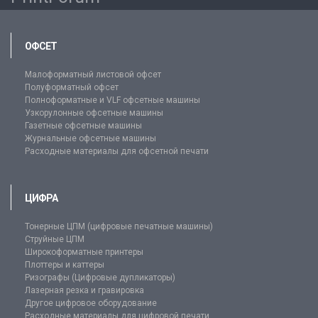
ОФСЕТ
Малоформатный листовой офсет
Полуформатный офсет
Полноформатные и VLF офсетные машины
Узкорулонные офсетные машины
Газетные офсетные машины
Журнальные офсетные машины
Расходные материалы для офсетной печати
ЦИФРА
Тонерные ЦПМ (цифровые печатные машины)
Струйные ЦПМ
Широкоформатные принтеры
Плоттеры и каттеры
Ризографы (Цифровые дупликаторы)
Лазерная резка и гравировка
Другое цифровое оборудование
Расходные материалы для цифровой печати