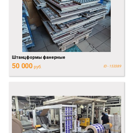
Штанцформы фанерные
50 000
руб.
ID - 153389