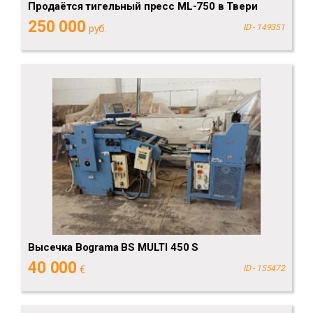
Продаётся тигельный пресс ML-750 в Твери
250 000
руб.
ID - 149351
Высечка Bograma BS MULTI 450 S
40 000
€
ID - 155472