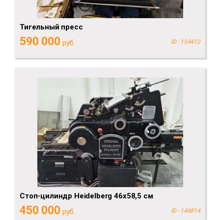
Тигельный пресс
590 000
руб.
ID - 154412
Стоп-цилиндр Heidelberg 46х58,5 см
450 000
руб.
ID - 146814