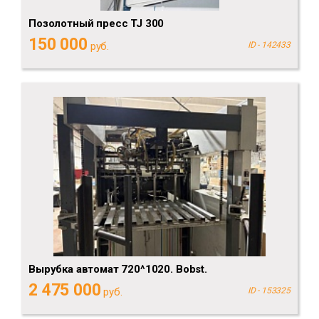
Позолотный пресс TJ 300
150 000
руб.
ID - 142433
Вырубка автомат 720^1020. Bobst.
2 475 000
руб.
ID - 153325