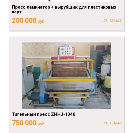
Пресс ламинатор + вырубщик для пластиковых
карт
200 000
руб.
ID - 136405
Тигельный пресс ZHHJ-1040
750 000
руб.
ID - 154848