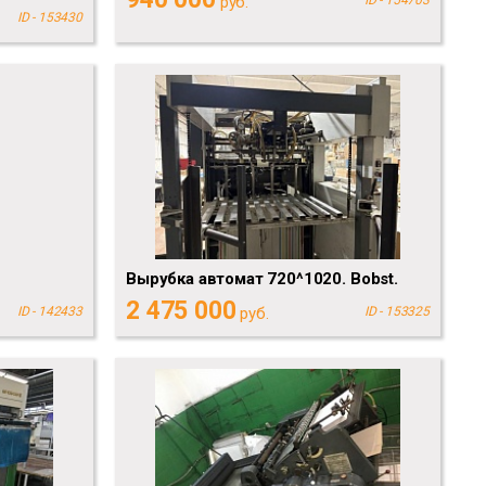
руб.
ID - 153430
Вырубка автомат 720^1020. Bobst.
2 475 000
ID - 142433
руб.
ID - 153325