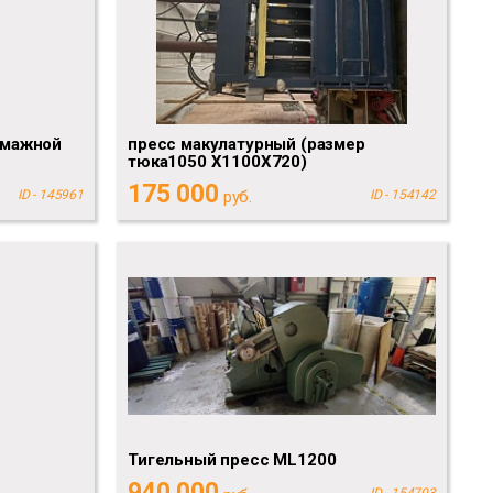
умажной
пресс макулатурный (размер
тюка1050 Х1100Х720)
175 000
ID - 145961
руб.
ID - 154142
Тигельный пресс ML1200
940 000
ID - 154703