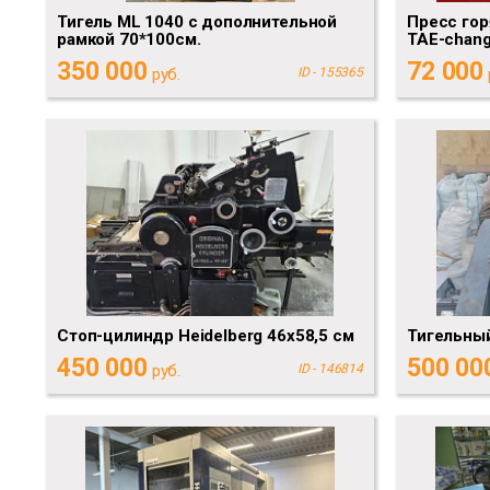
Тигель ML 1040 с дополнительной
Пресс гор
рамкой 70*100см.
TAE-chang
350 000
72 000
руб.
ID - 155365
Стоп-цилиндр Heidelberg 46х58,5 см
Тигельны
450 000
500 00
руб.
ID - 146814