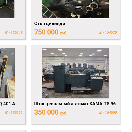
Стоп цилиндр
750 000
ID - 155349
руб.
ID - 154620
Q 401 A
Штанцевальный автомат KAMA TS 96
350 000
ID - 155061
руб.
ID - 154550