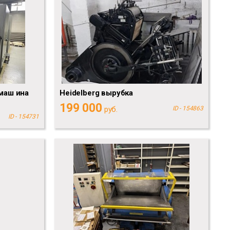
маш ина
Heidelberg вырубка
199 000
руб.
ID - 154863
ID - 154731