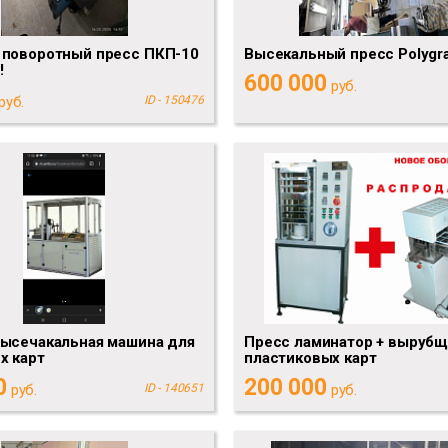
 поворотный пресс ПКП-10
Высекальный пресс Polygr
!
600 000
руб.
руб.
ID - 150476
высечакальная машина для
Пресс ламинатор + вырубщ
х карт
пластиковых карт
0
200 000
руб.
ID - 140651
руб.