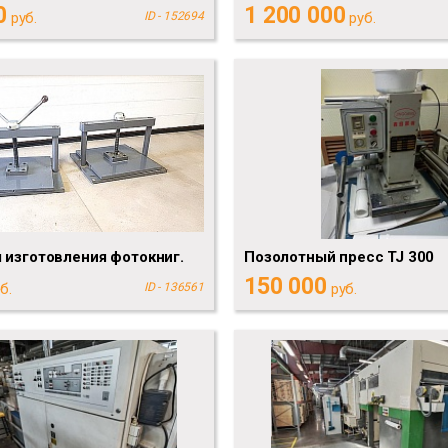
0
1 200 000
руб.
ID - 152694
руб.
 изготовления фотокниг.
Позолотный пресс TJ 300
150 000
б.
ID - 136561
руб.