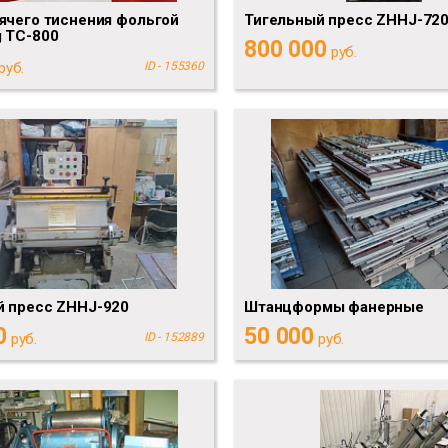
ячего тиснения фольгой
Тигельный пресс ZHHJ-72
 TC-800
800 000
руб.
руб.
ID - 155360
й пресс ZHHJ-920
Штанцформы фанерные
0
50 000
руб.
ID - 152889
руб.