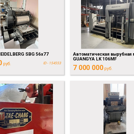
HEIDELBERG SBG 56x77
Автоматическая вырубная 
GUANGYA LK 106MF
0
руб.
ID - 154553
7 000 000
руб.