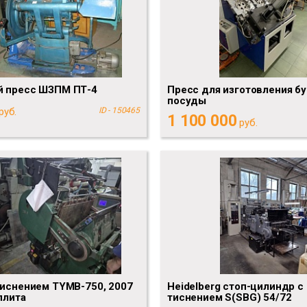
й пресс ШЗПМ ПТ-4
Пресс для изготовления б
посуды
руб.
ID - 150465
1 100 000
руб.
тиснением TYMB-750, 2007
Heidelberg стоп-цилиндр с
плита
тиснением S(SBG) 54/72