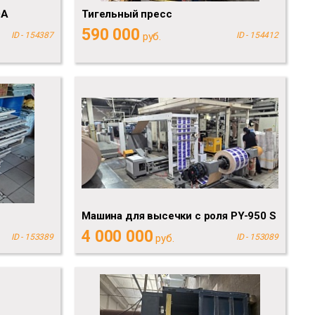
0A
Тигельный пресс
590 000
ID - 154387
руб.
ID - 154412
Машина для высечки с роля PY-950 S
4 000 000
ID - 153389
руб.
ID - 153089