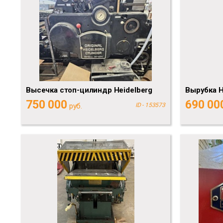
Высечка стоп-цилиндр Heidelberg
Вырубка 
750 000
690 00
руб.
ID - 153573