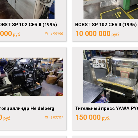
BST SP 102 CER II (1995)
BOBST SP 102 CER II (1995)
 000
10 000 000
руб.
ID - 155350
руб.
опциллиндр Heidelberg
Тигельный пресс YAWA PY
0
150 000
руб.
ID - 152731
руб.