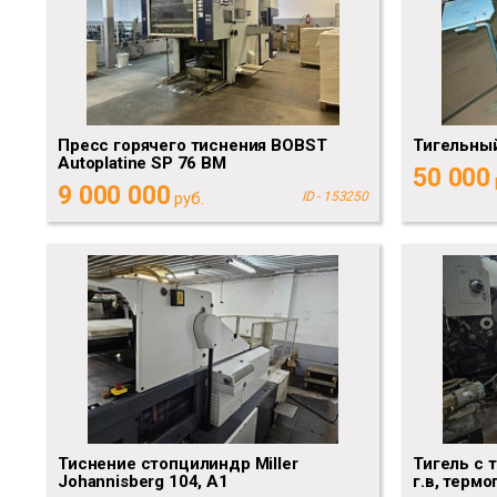
Пресс горячего тиснения BOBST
Тигельны
Autoplatine SP 76 BM
50 000
9 000 000
руб.
ID - 153250
Тиснение стопцилиндр Miller
Тигель с 
Johannisberg 104, А1
г.в, термо