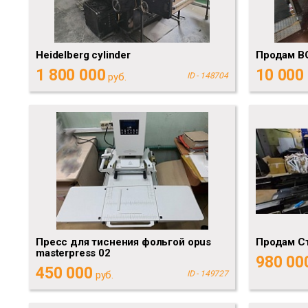
Heidelberg cylinder
Продам BO
1 800 000
10 000
руб.
ID - 148704
Пресс для тиснения фольгой opus
Продам Ст
masterpress 02
980 00
450 000
руб.
ID - 149727