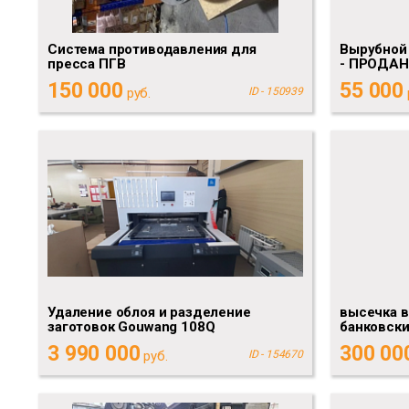
Система противодавления для
Вырубной
пресса ПГВ
- ПРОДАН
150 000
55 000
руб.
ID - 150939
Удаление облоя и разделение
высечка 
заготовок Gouwang 108Q
банковски
3 990 000
300 00
руб.
ID - 154670