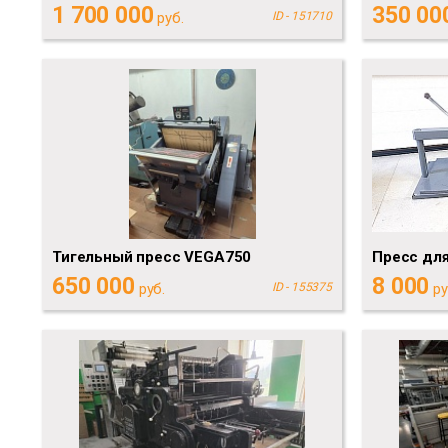
1 700 000
350 00
руб.
ID - 151710
Тигельный пресс VEGA750
Пресс для
650 000
8 000
руб.
ID - 155375
ру