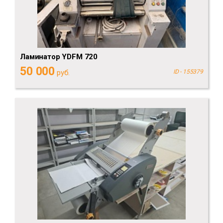
Ламинатор YDFM 720
50 000
руб.
ID - 155379