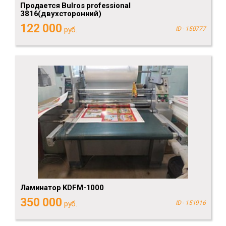
Продается Bulros professional
3816(двухсторонний)
122 000
руб.
ID - 150777
Ламинатор KDFM-1000
350 000
руб.
ID - 151916