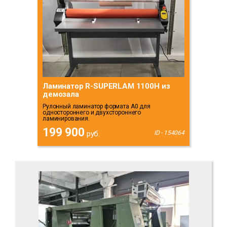
Ламинатор R-SUPERLAM 1100H из
демозала
Рулонный ламинатор формата А0 для
одностороннего и двухстороннего
ламинирования.
199 900
руб.
ID - 154064