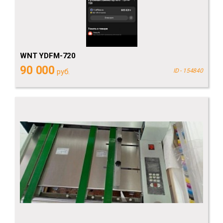
WNT YDFM-720
90 000
руб.
ID - 154840