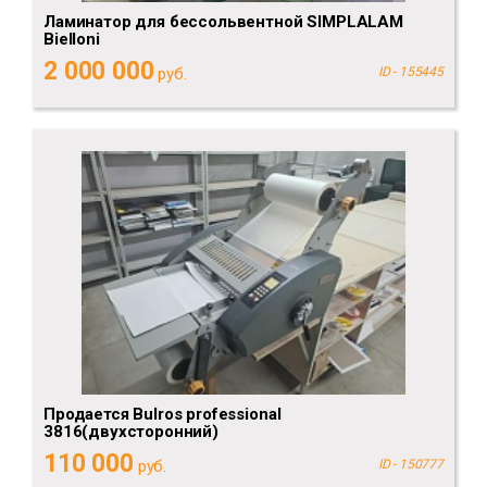
Ламинатор для бессольвентной SIMPLALAM
Bielloni
2 000 000
руб.
ID - 155445
Продается Bulros professional
3816(двухсторонний)
110 000
руб.
ID - 150777