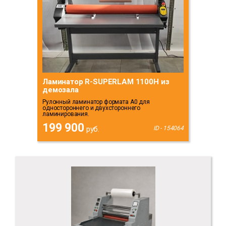
Ламинатор R-SUPERLAM 1100H из
демозала
Рулонный ламинатор формата А0 для
одностороннего и двухстороннего
ламинирования.
199 900
руб.
ID - 154064