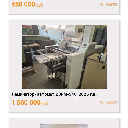
450 000
руб.
ID - 153302
Ламинатор- автомат ZDFM-540, 2025 г.в.
1 500 000
руб.
ID - 153627