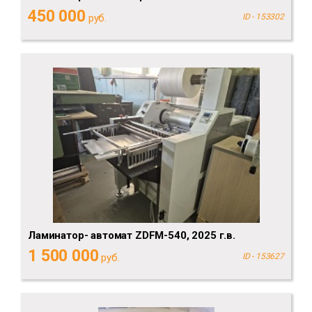
450 000
руб.
ID - 153302
Ламинатор- автомат ZDFM-540, 2025 г.в.
1 500 000
руб.
ID - 153627