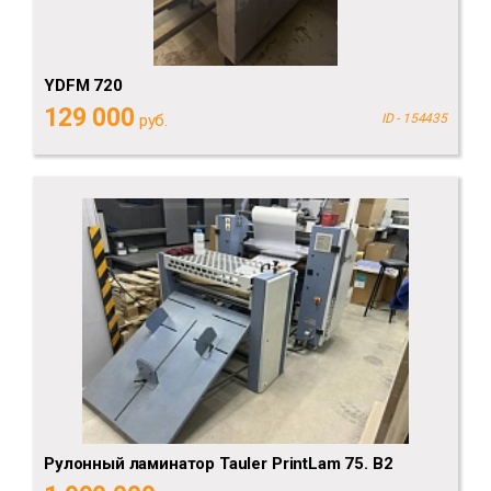
YDFM 720
129 000
руб.
ID - 154435
Рулонный ламинатор Tauler PrintLam 75. B2