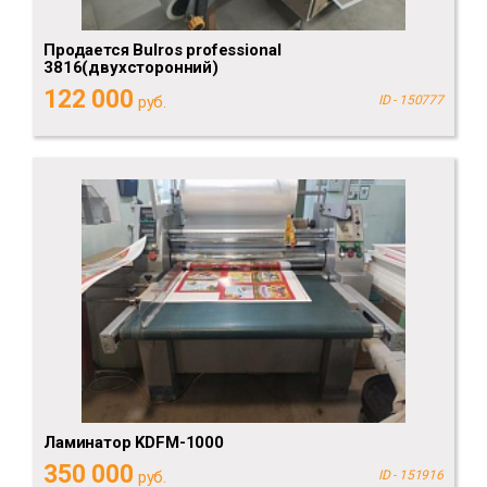
Продается Bulros professional
3816(двухсторонний)
122 000
руб.
ID - 150777
Ламинатор KDFM-1000
350 000
руб.
ID - 151916