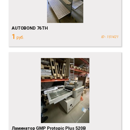
AUTOBOND 76TH
1
руб.
ID - 151421
Ламинатор GMP Protopic Plus 520B