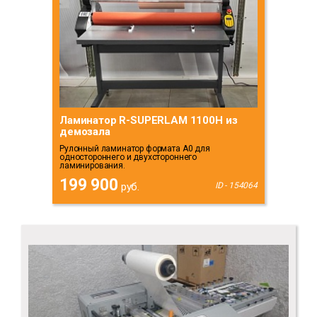
Ламинатор R-SUPERLAM 1100H из
демозала
Рулонный ламинатор формата А0 для
одностороннего и двухстороннего
ламинирования.
199 900
руб.
ID - 154064