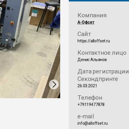
Компания
А-Офсет
Сайт
https://alloffset.ru
Контактное лицо
Денис Альянов
Дата регистрации
Секондпринте
26.03.2021
Телефон
+79119477878
e-mail
info@alloffset.ru