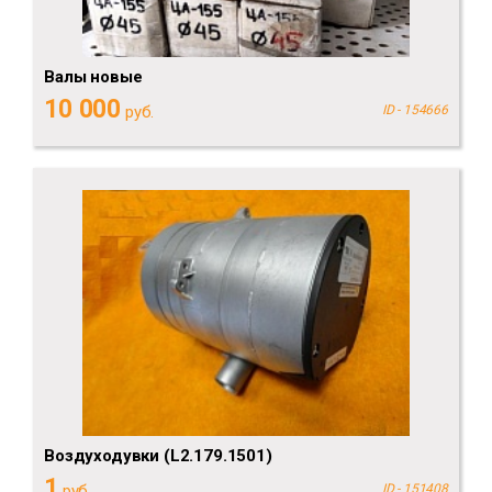
Валы новые
10 000
руб.
ID - 154666
Воздуходувки (L2.179.1501)
1
руб.
ID - 151408