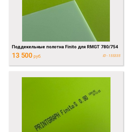
Поддекельные полотна Finito для RMGT 780/754
13 500
руб.
ID - 155335