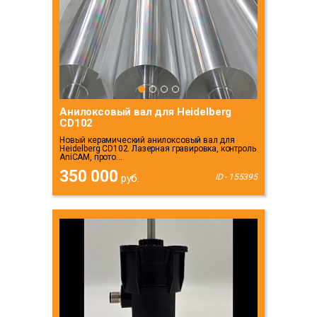
Анилоксовый вал для Heidelberg
CD102
Новый керамический анилоксовый вал для
Heidelberg CD102. Лазерная гравировка, контроль
AniCAM, прото...
350 000
руб.
ID - 155395