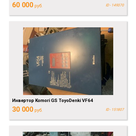
60 000
руб.
ID - 149370
Инвертор Komori GS ToyoDenki VF64
30 000
руб.
ID - 151807