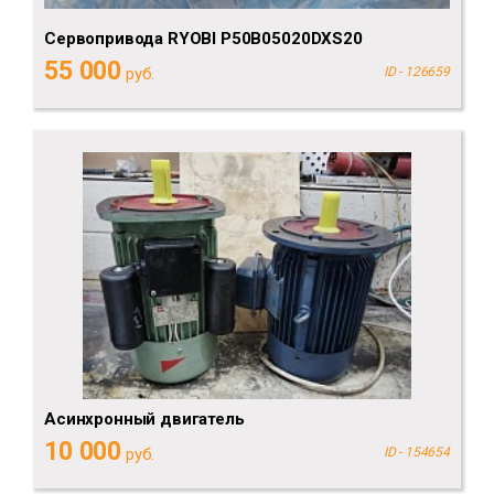
Сервопривода RYOBI P50B05020DXS20
55 000
руб.
ID - 126659
Асинхронный двигатель
10 000
руб.
ID - 154654