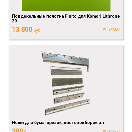
Поддекельные полотна Finito для Komori Lithrone
29
13 800
руб.
ID - 155336
Ножи для бумагорезок, листоподборок и.т
380
ID - 151284