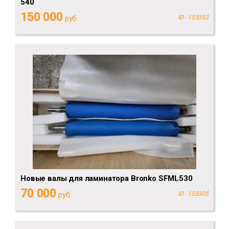
540
150 000
руб.
ID - 153352
Новые валы для ламинатора Bronko SFML530
70 000
руб.
ID - 155305