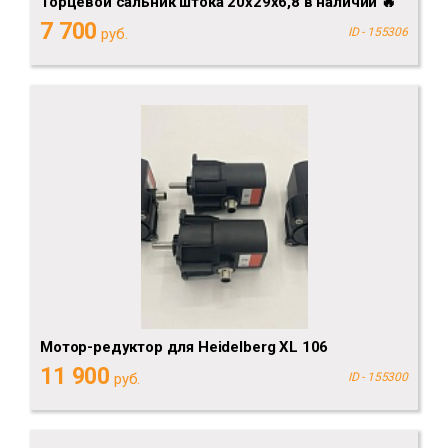
Торцевой сальник штока 20х29х6,8 в наличии 🔥
7 700
руб.
ID - 155306
Мотор-редуктор для Heidelberg XL 106
11 900
руб.
ID - 155300