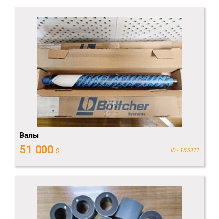
Валы
51 000
$
ID - 155311