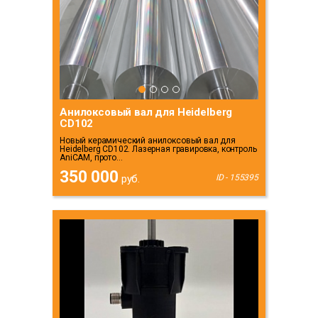
Анилоксовый вал для Heidelberg
CD102
Новый керамический анилоксовый вал для
Heidelberg CD102. Лазерная гравировка, контроль
AniCAM, прото...
350 000
руб.
ID - 155395