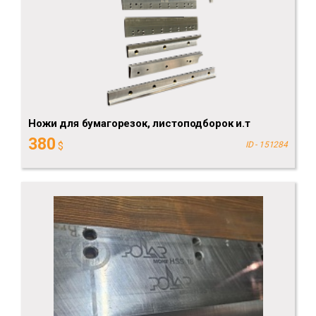
Ножи для бумагорезок, листоподборок и.т
380
$
ID - 151284