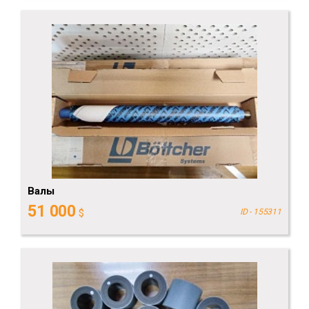
Валы
51 000
$
ID - 155311