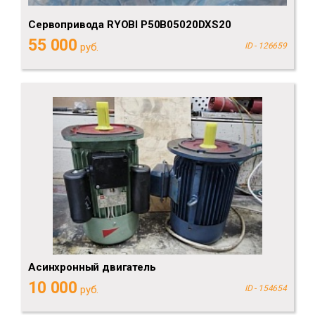
Сервопривода RYOBI P50B05020DXS20
55 000
руб.
ID - 126659
Асинхронный двигатель
10 000
руб.
ID - 154654