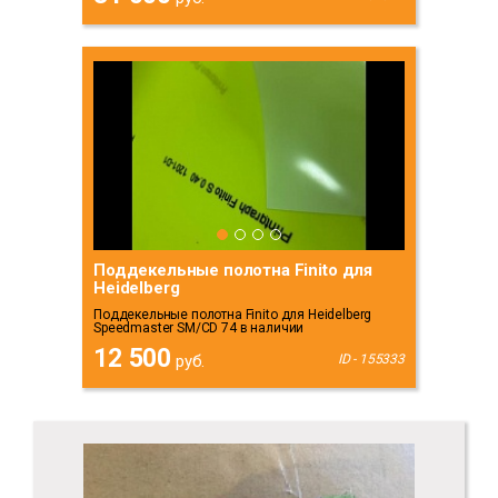
Поддекельные полотна Finito для
Heidelberg
Поддекельные полотна Finito для Heidelberg
Speedmaster SM/CD 74 в наличии
12 500
руб.
ID - 155333