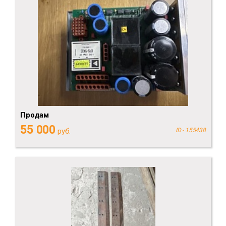
Продам
55 000
руб.
ID - 155438