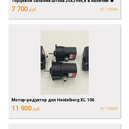
Торцевой сальник штока 20х29х6,8 в наличии 🔥
7 700
руб.
ID - 155306
Мотор-редуктор для Heidelberg XL 106
11 900
руб.
ID - 155300