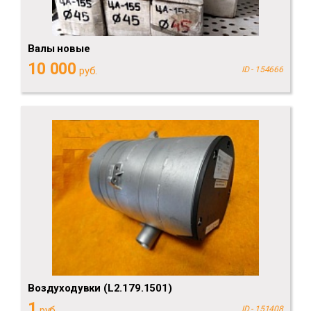
Валы новые
10 000
руб.
ID - 154666
Воздуходувки (L2.179.1501)
1
руб.
ID - 151408