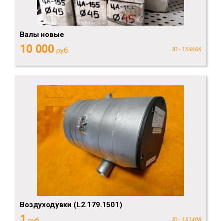
Валы новые
10 000
руб.
ID - 154666
Воздуходувки (L2.179.1501)
1
руб.
ID - 151408