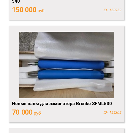
540
150 000
руб.
ID - 153352
Новые валы для ламинатора Bronko SFML530
70 000
руб.
ID - 155305