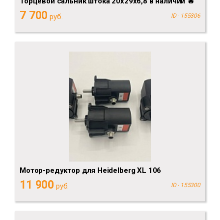
Торцевой сальник штока 20х29х6,8 в наличии 🔥
7 700
руб.
ID - 155306
Мотор-редуктор для Heidelberg XL 106
11 900
руб.
ID - 155300