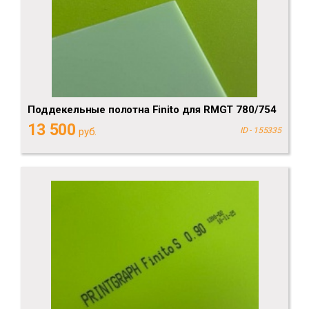
Поддекельные полотна Finito для RMGT 780/754
13 500
руб.
ID - 155335