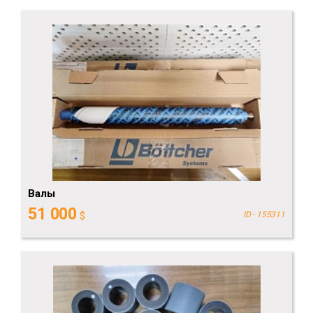
Валы
51 000
$
ID - 155311