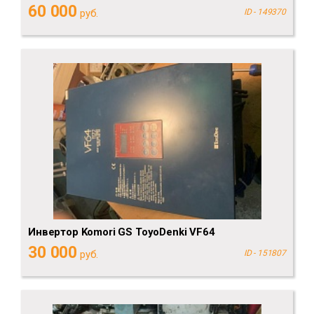
60 000
руб.
ID - 149370
Инвертор Komori GS ToyoDenki VF64
30 000
руб.
ID - 151807