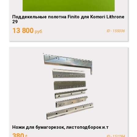
Поддекельные полотна Finito для Komori Lithrone
29
13 800
руб.
ID - 155336
Ножи для бумагорезок, листоподборок и.т
380
ID - 151284