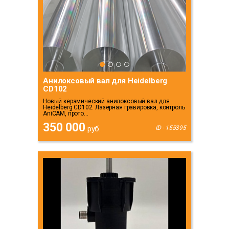
Анилоксовый вал для Heidelberg
CD102
Новый керамический анилоксовый вал для
Heidelberg CD102. Лазерная гравировка, контроль
AniCAM, прото...
350 000
руб.
ID - 155395