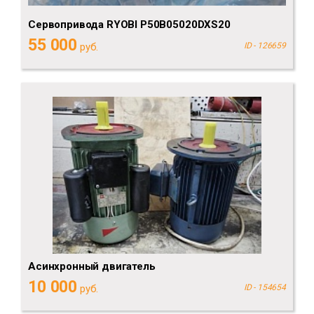
Сервопривода RYOBI P50B05020DXS20
55 000
руб.
ID - 126659
Асинхронный двигатель
10 000
руб.
ID - 154654