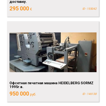
доставку.
295 000
€
ID - 155042
Офсетная печатная машина HEIDELBERG SORMZ
1995г.в.
950 000
руб.
ID - 146138