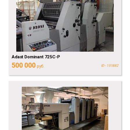
Adast Dominant 725C-P
500 000
руб.
ID - 151882