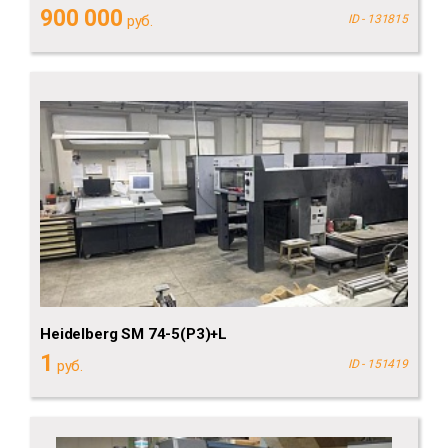
900 000
руб.
ID - 131815
Heidelberg SM 74-5(P3)+L
1
руб.
ID - 151419