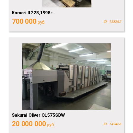
Komori II 228,1998г
700 000
руб.
ID - 153262
Sakurai Oliver OL575SDW
20 000 000
руб.
ID - 149466