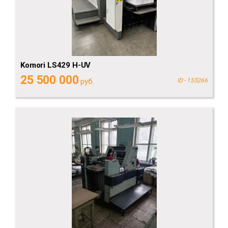
Komori LS429 H-UV
25 500 000
руб.
ID - 155266