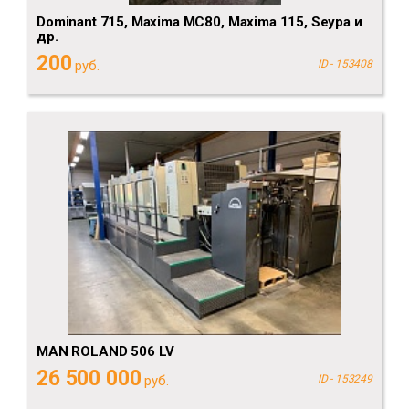
Dominant 715, Maxima MC80, Maxima 115, Seypa и
др.
200
руб.
ID - 153408
MAN ROLAND 506 LV
26 500 000
руб.
ID - 153249