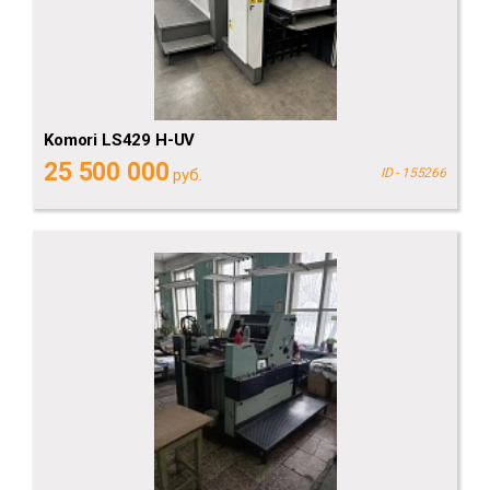
Komori LS429 H-UV
25 500 000
руб.
ID - 155266