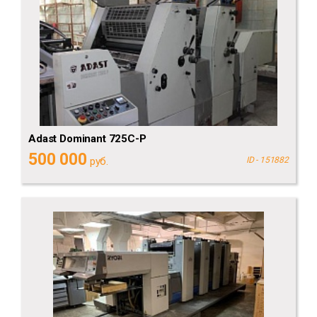
Adast Dominant 725C-P
500 000
руб.
ID - 151882