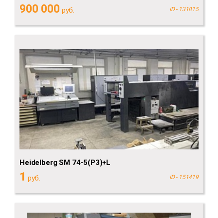
900 000
руб.
ID - 131815
Heidelberg SM 74-5(P3)+L
1
руб.
ID - 151419