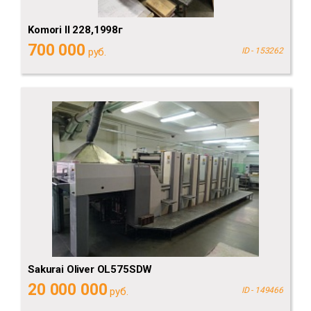
Komori II 228,1998г
700 000
руб.
ID - 153262
Sakurai Oliver OL575SDW
20 000 000
руб.
ID - 149466