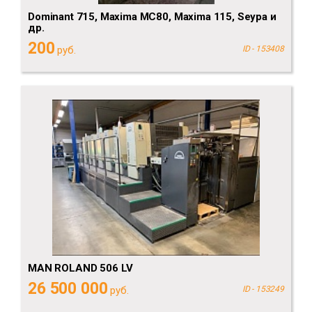
Dominant 715, Maxima MC80, Maxima 115, Seypa и
др.
200
руб.
ID - 153408
MAN ROLAND 506 LV
26 500 000
руб.
ID - 153249