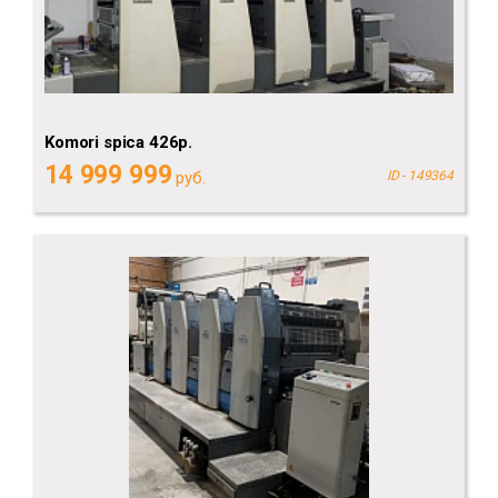
Komori spica 426p.
14 999 999
руб.
ID - 149364