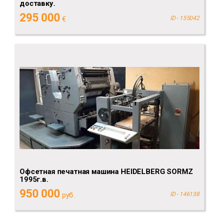
доставку.
295 000
€
ID - 155042
Офсетная печатная машина HEIDELBERG SORMZ
1995г.в.
950 000
руб.
ID - 146138