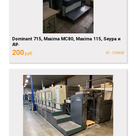
Dominant 715, Maxima MC80, Maxima 115, Seypa и
др.
200
руб.
ID - 153408