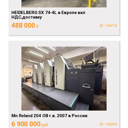
HEIDELBERG SX 74-4L в Европе вкл
НДС,доставку
488 000
€
ID - 154774
Mn Roland 204 ОВ г.в. 2007 в России
6 900 000
руб.
ID - 155205