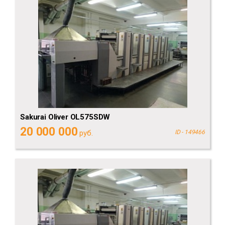
Sakurai Oliver OL575SDW
20 000 000
руб.
ID - 149466