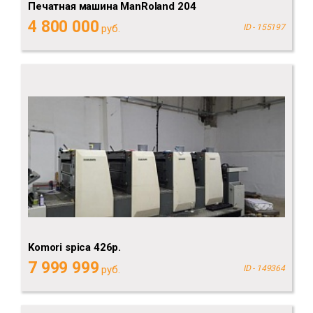
Печатная машина ManRoland 204
4 800 000
руб.
ID - 155197
Komori spica 426p.
7 999 999
руб.
ID - 149364