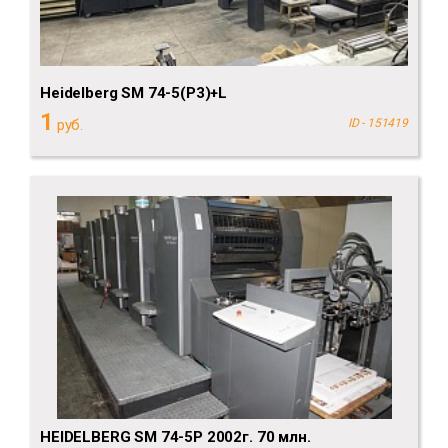
Heidelberg SM 74-5(P3)+L
1
руб.
ID - 151419
HEIDELBERG SM 74-5P 2002г. 70 млн.