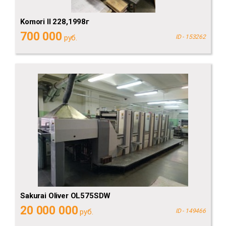
Komori II 228,1998г
700 000
руб.
ID - 153262
Sakurai Oliver OL575SDW
20 000 000
руб.
ID - 149466