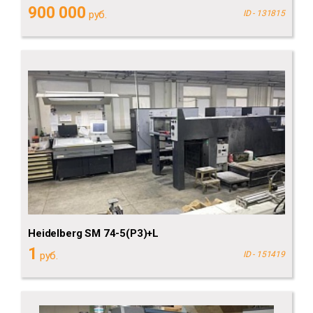
900 000
руб.
ID - 131815
Heidelberg SM 74-5(P3)+L
1
руб.
ID - 151419