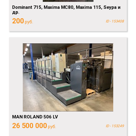
Dominant 715, Maxima MC80, Maxima 115, Seypa и
др.
200
руб.
ID - 153408
MAN ROLAND 506 LV
26 500 000
руб.
ID - 153249