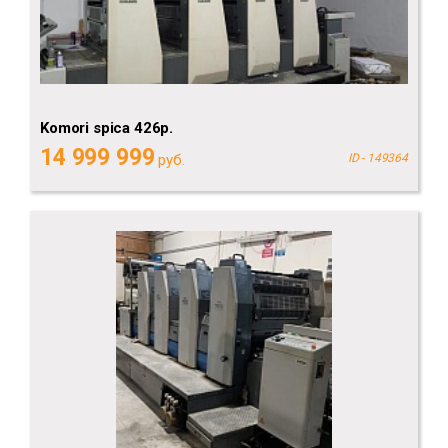
Komori spica 426p.
14 999 999
руб.
ID - 149364