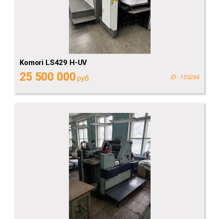
Komori LS429 H-UV
25 500 000
руб.
ID - 155266