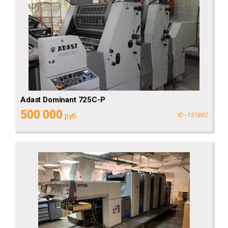
Adast Dominant 725C-P
500 000
руб.
ID - 151882