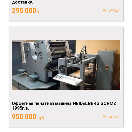
доставку.
295 000
€
ID - 155042
Офсетная печатная машина HEIDELBERG SORMZ
1995г.в.
950 000
руб.
ID - 146138