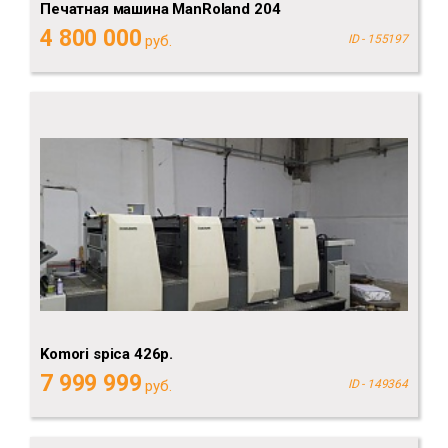
Печатная машина ManRoland 204
4 800 000
руб.
ID - 155197
Komori spica 426p.
7 999 999
руб.
ID - 149364