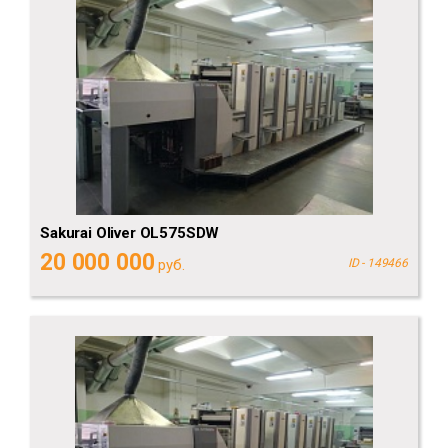
Sakurai Oliver OL575SDW
20 000 000
руб.
ID - 149466