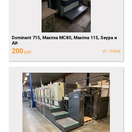
Dominant 715, Maxima MC80, Maxima 115, Seypa и
др.
200
руб.
ID - 153408