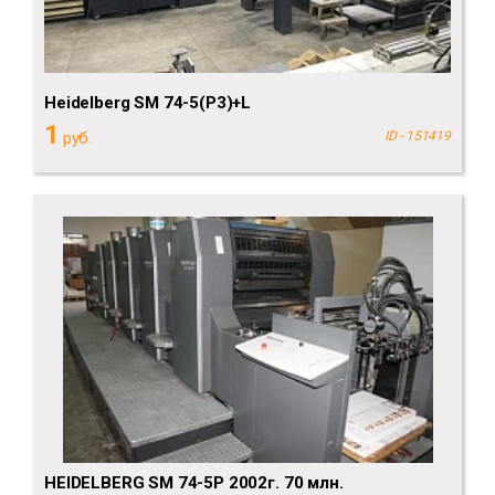
Heidelberg SM 74-5(P3)+L
1
руб.
ID - 151419
HEIDELBERG SM 74-5P 2002г. 70 млн.