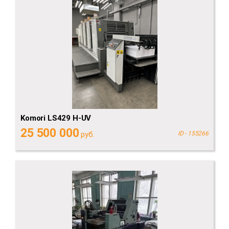
Komori LS429 H-UV
25 500 000
руб.
ID - 155266