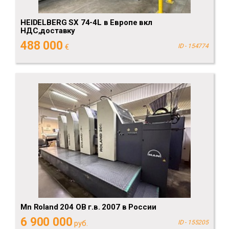
HEIDELBERG SX 74-4L в Европе вкл
НДС,доставку
488 000
€
ID - 154774
Mn Roland 204 ОВ г.в. 2007 в России
6 900 000
руб.
ID - 155205