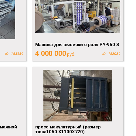
Машина для высечки с роля PY-950 S
4 000 000
ID - 153389
руб.
ID - 153089
умажной
пресс макулатурный (размер
тюка1050 Х1100Х720)