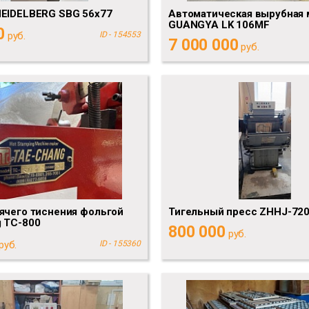
HEIDELBERG SBG 56x77
Автоматическая вырубная 
GUANGYA LK 106MF
0
руб.
ID - 154553
7 000 000
руб.
ячего тиснения фольгой
Тигельный пресс ZHHJ-72
 TC-800
800 000
руб.
руб.
ID - 155360