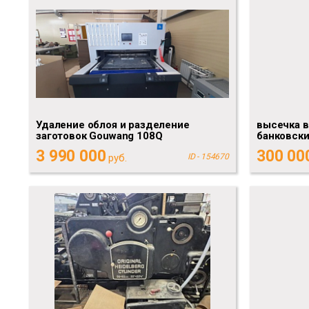
Удаление облоя и разделение
высечка 
заготовок Gouwang 108Q
банковски
3 990 000
300 00
руб.
ID - 154670