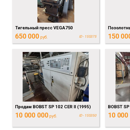
Тигельный пресс VEGA750
Позолотны
650 000
150 00
руб.
ID - 155375
Продам BOBST SP 102 CER II (1995)
BOBST SP 
10 000 000
10 000
руб.
ID - 155350