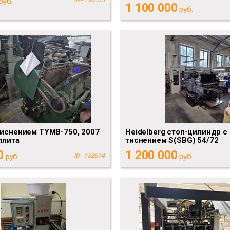
руб.
1 100 000
руб.
тиснением TYMB-750, 2007
Heidelberg стоп-цилиндр с
плита
тиснением S(SBG) 54/72
0
1 200 000
руб.
ID - 152694
руб.