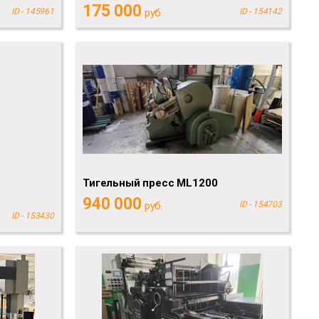
175 000
ID - 145961
руб.
ID - 154142
Тигельный пресс ML1200
940 000
руб.
ID - 154703
ID - 153430