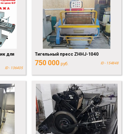
ик для
Тигельный пресс ZHHJ-1040
750 000
руб.
ID - 154848
ID - 136405