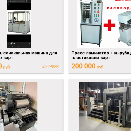
высечакальная машина для
Пресс ламинатор + вырубщ
х карт
пластиковых карт
0
200 000
руб.
ID - 140651
руб.