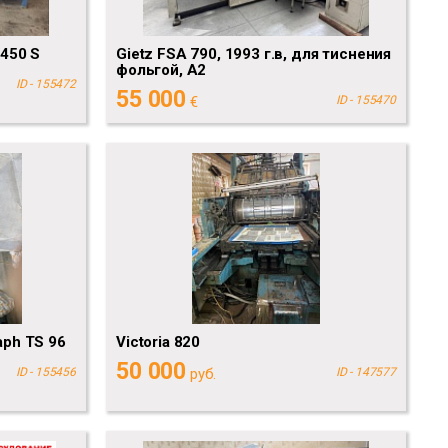
450 S
Gietz FSA 790, 1993 г.в, для тиснения
фольгой, А2
ID - 155472
55 000
€
ID - 155470
aph TS 96
Victoria 820
50 000
ID - 155456
руб.
ID - 147577