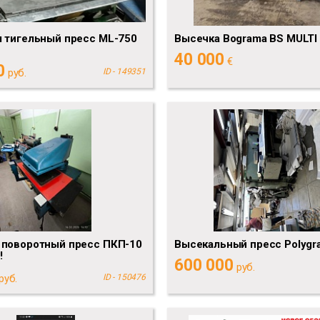
 тигельный пресс ML-750
Высечка Bograma BS MULTI 
40 000
€
0
руб.
ID - 149351
 поворотный пресс ПКП-10
Высекальный пресс Polygr
!
600 000
руб.
руб.
ID - 150476