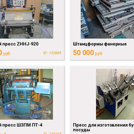
й пресс ZHHJ-920
Штанцформы фанерные
0
50 000
руб.
ID - 152889
руб.
й пресс ШЗПМ ПТ-4
Пресс для изготовления б
посуды
ID - 150465