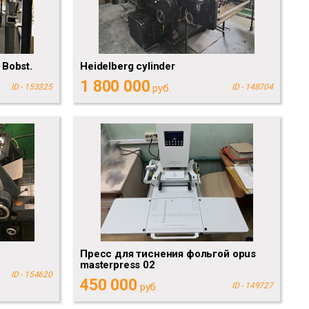
Bobst.
Heidelberg cylinder
1 800 000
ID - 153325
руб.
ID - 148704
Пресс для тиснения фольгой opus
masterpress 02
ID - 154620
450 000
руб.
ID - 149727