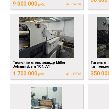
9 000 000
руб.
ID - 153250
Тиснение стопцилиндр Miller
Тигель с 
Johannisberg 104, А1
г.в, термо
1 700 000
350 00
руб.
ID - 151710