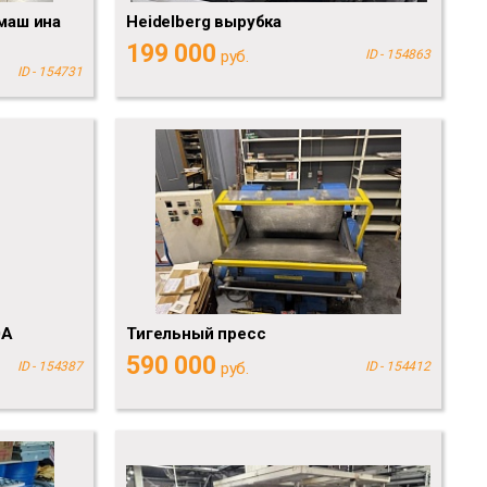
маш ина
Heidelberg вырубка
199 000
руб.
ID - 154863
ID - 154731
0A
Тигельный пресс
590 000
ID - 154387
руб.
ID - 154412