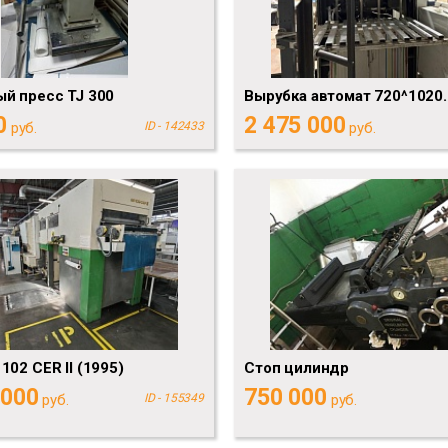
й пресс TJ 300
Вырубка автомат 720^1020. 
0
2 475 000
руб.
ID - 142433
руб.
102 CER II (1995)
Стоп цилиндр
 000
750 000
руб.
ID - 155349
руб.