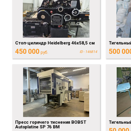
Стоп-цилиндр Heidelberg 46х58,5 см
Тигельны
450 000
500 00
руб.
ID - 146814
Пресс горячего тиснения BOBST
Тигельны
Autoplatine SP 76 BM
50 000