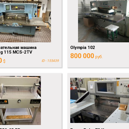
зательная машина
Olympia 102
rg 115 MCS-2TV
800 000
руб.
0
$
ID - 155439