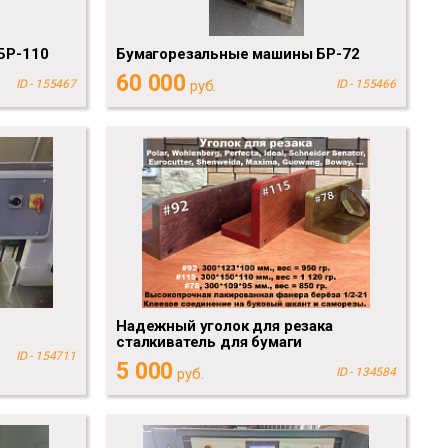
БР-110
Бумагорезальные машины БР-72
60 000
ID - 155467
руб.
ID - 155466
Надежный уголок для резака
сталкиватель для бумаги
ID - 154711
5 000
руб.
ID - 134584