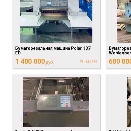
Бумагорезальная машина Polar 137
Бумагоре
ED
Wohlenbe
1 400 000
600 00
руб.
ID - 154119