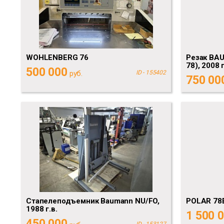
WOHLENBERG 76
Резак BAU
78), 2008 г
500 000
руб.
ID - 155402
750 00
Стапелеподъемник Baumann NU/FO,
POLAR 78E
1988 г.в.
1 500 
450 000
ID - 153127