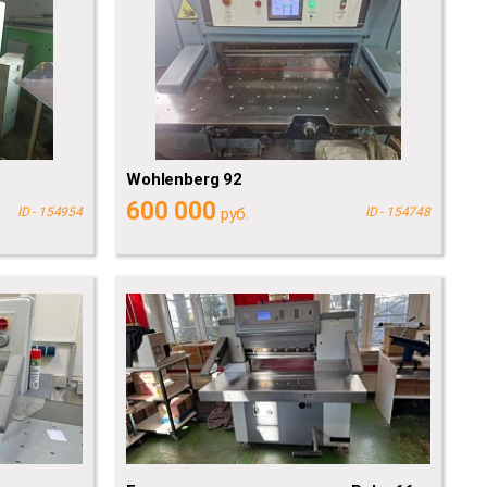
Wohlenberg 92
600 000
ID - 154954
руб.
ID - 154748