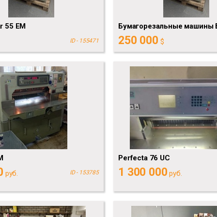
ar 55 EM
Бумагорезальные машины 
250 000
ID - 155471
$
M
Perfecta 76 UC
0
1 300 000
руб.
ID - 153785
руб.