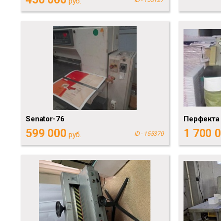
руб.
Senator-76
Перфекта 
599 000
1 700 
руб.
ID - 155370