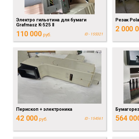
Электро гильотина для бумаги
Резак Pol
Grafmasz K-525 II
2 000 
110 000
руб.
ID - 155321
Перископ + электроника
Бумагоре
42 000
564 00
руб.
ID - 154561