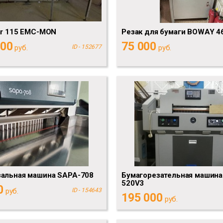
ar 115 EMC-MON
Резак для бумаги BOWAY 46
000
75 000
руб.
ID - 152677
руб.
зальная машина SAPA-708
Бумагорезательная машина 
520V3
0
руб.
ID - 154643
195 000
руб.