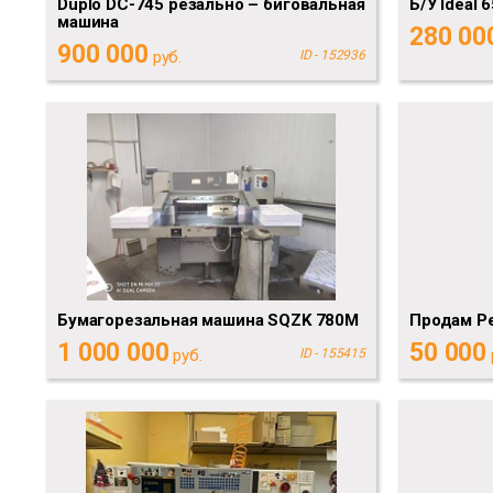
Duplo DC-745 резально – биговальная
Б/У Ideal 
машина
280 00
900 000
руб.
ID - 152936
Бумагорезальная машина SQZK 780M
Продам Ре
1 000 000
50 000
руб.
ID - 155415