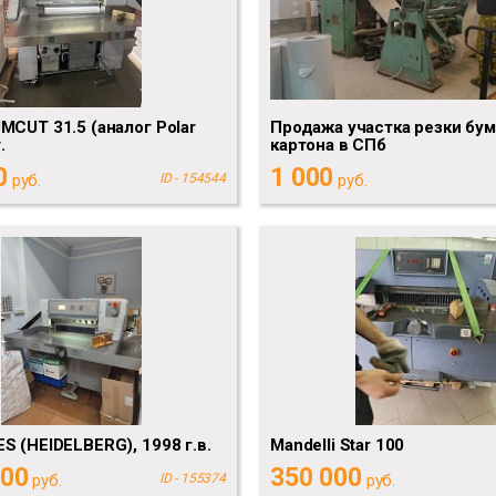
MCUT 31.5 (аналог Polar
Продажа участка резки бум
.
картона в СПб
0
1 000
руб.
ID - 154544
руб.
S (HEIDELBERG), 1998 г.в.
Mandelli Star 100
000
350 000
руб.
ID - 155374
руб.