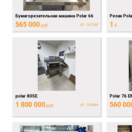
Бумагорезательная машина Polar 66
Резак Pol
565 000
1
руб.
ID - 151760
€
polar 80SE
Polar 76 E
1 800 000
560 00
руб.
ID - 155464