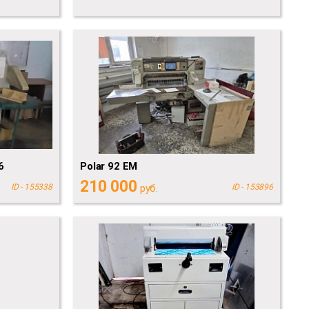
6
Polar 92 EM
210 000
ID - 155338
руб.
ID - 153896