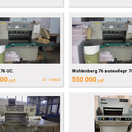
76 UC.
Wohlenberg 76 воленберг 7
000
550 000
руб.
ID - 148603
руб.