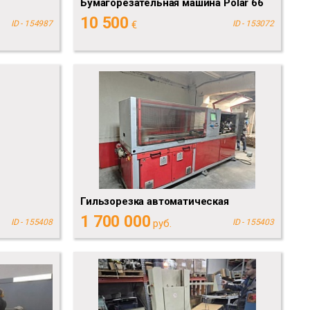
Бумагорезательная машина Polar 66
10 500
ID - 154987
€
ID - 153072
Гильзорезка автоматическая
1 700 000
ID - 155408
руб.
ID - 155403