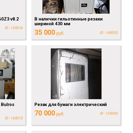
0Z3 v8.2
В наличии гильотинные резаки
шириной 430 мм
ID - 155316
35 000
руб.
ID - 140033
Bulros
Резак для бумаги электрический
70 000
руб.
ID - 154343
ID - 154215