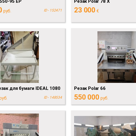
6550-95 EP
Резак Polar 78 X
0
23 000
руб.
ID - 152471
€
зак для бумаги IDEAL 1080
Резак Polar 66
550 000
руб.
ID - 148534
руб.