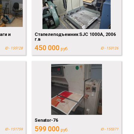
аги и
Стапелеподъемник SJC 1000A, 2006
г.в
450 000
ID - 155128
руб.
ID - 153126
Senator-76
599 000
ID - 151759
руб.
ID - 155371