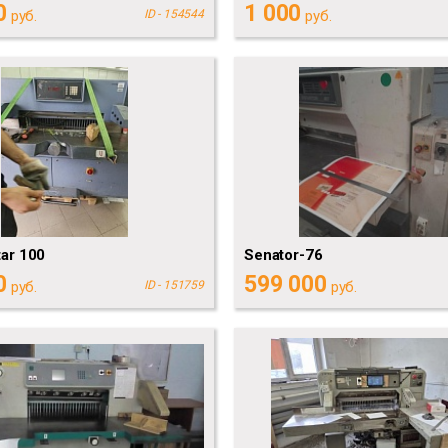
0
1 000
руб.
ID - 154544
руб.
tar 100
Senator-76
0
599 000
руб.
ID - 151759
руб.