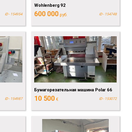
Wohlenberg 92
600 000
ID - 154954
руб.
ID - 154748
Бумагорезательная машина Polar 66
10 500
ID - 154987
€
ID - 153072