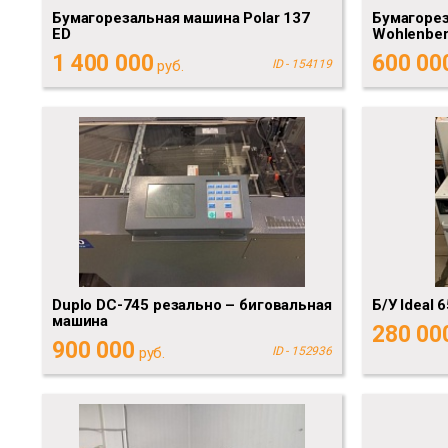
Бумагорезальная машина Polar 137
Бумагоре
ED
Wohlenbe
1 400 000
600 00
руб.
ID - 154119
Duplo DC-745 резально – биговальная
Б/У Ideal 
машина
280 00
900 000
руб.
ID - 152936