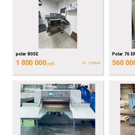
polar 80SE
Polar 76 E
1 800 000
560 00
руб.
ID - 155464