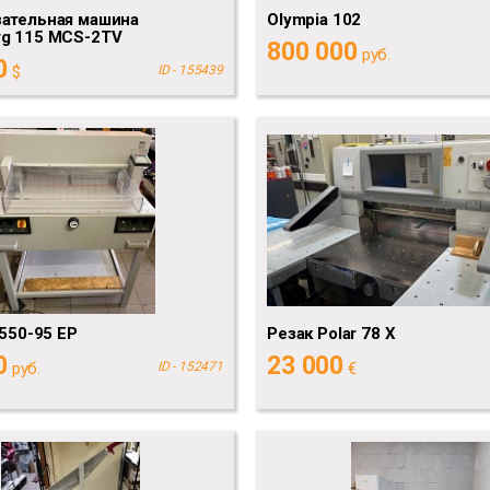
зательная машина
Olympia 102
rg 115 MCS-2TV
800 000
руб.
0
$
ID - 155439
6550-95 EP
Резак Polar 78 X
0
23 000
руб.
ID - 152471
€