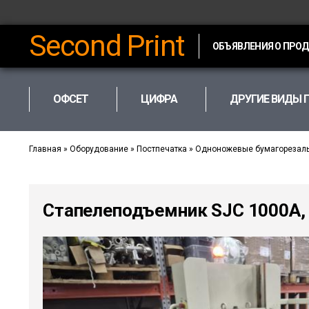
Second Print
ОБЪЯВЛЕНИЯ О ПРО
ОФСЕТ
ЦИФРА
ДРУГИЕ ВИДЫ 
Главная
»
Оборудование
»
Постпечатка
»
Одноножевые бумагорезал
Стапелеподъемник SJC 1000A, 