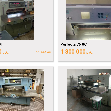
M
Perfecta 76 UC
0
1 300 000
руб.
ID - 153785
руб.