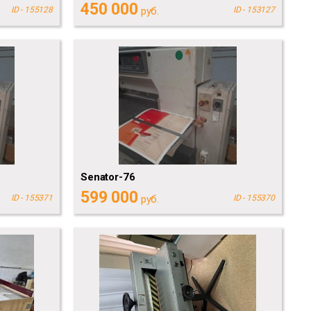
450 000
ID - 155128
руб.
ID - 153127
Senator-76
599 000
ID - 155371
руб.
ID - 155370