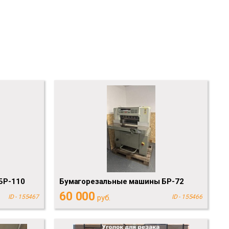
БР-110
Бумагорезальные машины БР-72
60 000
ID - 155467
руб.
ID - 155466