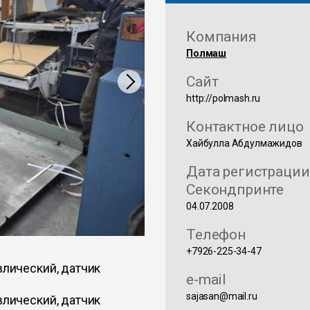
Компания
Полмаш
Сайт
http://polmash.ru
Контактное лицо
Хайбулла Абдулмажидов
Дата регистрации
Секондпринте
04.07.2008
Телефон
+7926-225-34-47
влический, датчик
e-mail
sajasan@mail.ru
влический, датчик