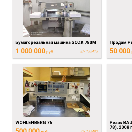
Бумагорезальная машина SQZK 780M
Продам Ре
1 000 000
50 000
руб.
ID - 155415
WOHLENBERG 76
Резак BAU
78), 2008 г
500 000
руб.
ID - 155402