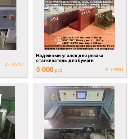
Надежный уголок для резака
сталкиватель для бумаги
ID - 154711
5 000
руб.
ID - 134584