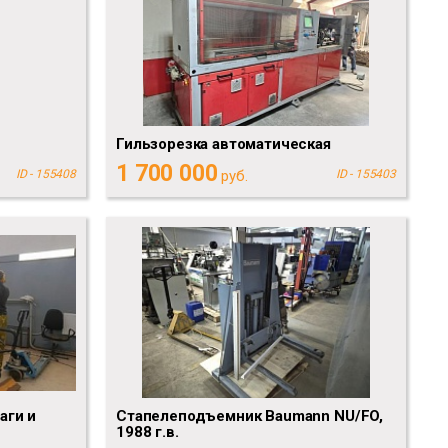
Гильзорезка автоматическая
1 700 000
ID - 155408
руб.
ID - 155403
аги и
Стапелеподъемник Baumann NU/FO,
1988 г.в.