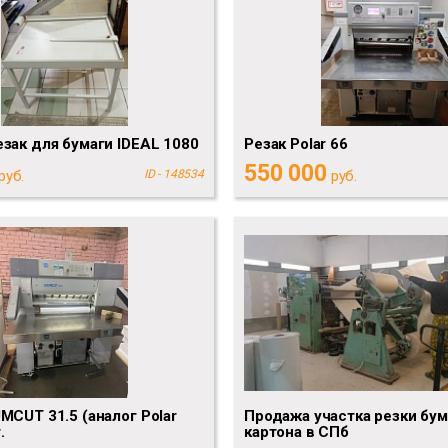
зак для бумаги IDEAL 1080
Резак Polar 66
550 000
руб.
ID - 148534
руб.
MCUT 31.5 (аналог Polar
Продажа участка резки бум
.
картона в СПб