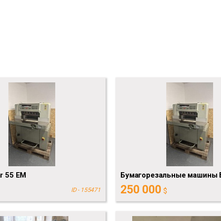
ar 55 EM
Бумагорезальные машины 
250 000
ID - 155471
$