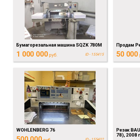
Бумагорезальная машина SQZK 780M
Продам Ре
1 000 000
50 000
руб.
ID - 155415
WOHLENBERG 76
Резак BAU
78), 2008 г
500 000
руб.
ID - 155402