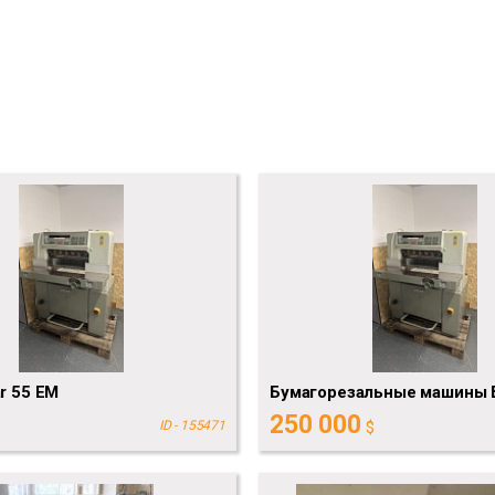
ar 55 EM
Бумагорезальные машины 
250 000
ID - 155471
$