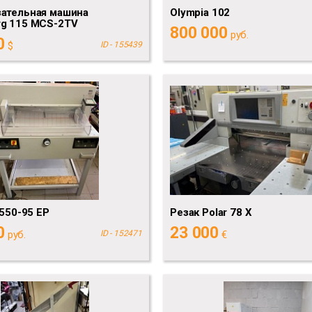
зательная машина
Olympia 102
rg 115 MCS-2TV
800 000
руб.
0
$
ID - 155439
6550-95 EP
Резак Polar 78 X
0
23 000
руб.
ID - 152471
€