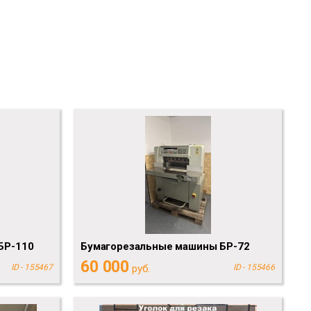
БР-110
Бумагорезальные машины БР-72
60 000
ID - 155467
руб.
ID - 155466