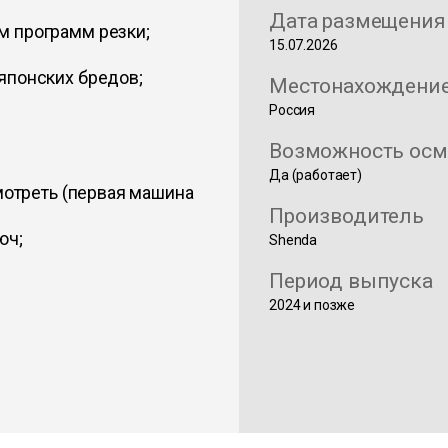
Дата размещения
м программ резки;
15.07.2026
японских бредов;
Местонахождени
Россия
Возможность осм
Да (работает)
смотреть (первая машина
Производитель
юч;
Shenda
Период выпуска
2024 и позже