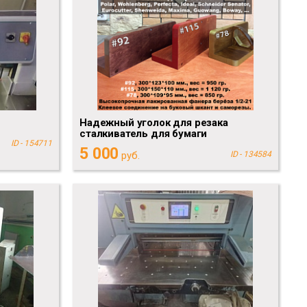
Надежный уголок для резака
сталкиватель для бумаги
ID - 154711
5 000
руб.
ID - 134584