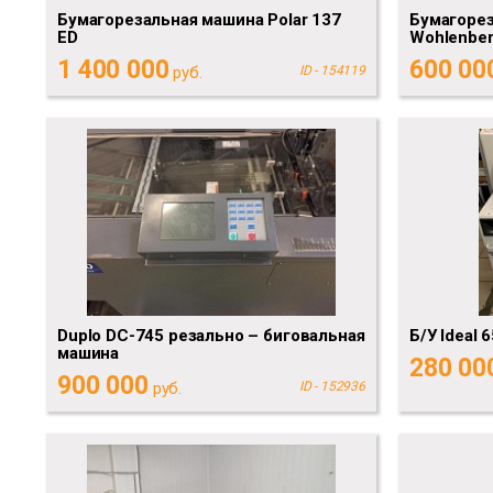
Бумагорезальная машина Polar 137
Бумагоре
ED
Wohlenbe
1 400 000
600 00
руб.
ID - 154119
Duplo DC-745 резально – биговальная
Б/У Ideal 
машина
280 00
900 000
руб.
ID - 152936