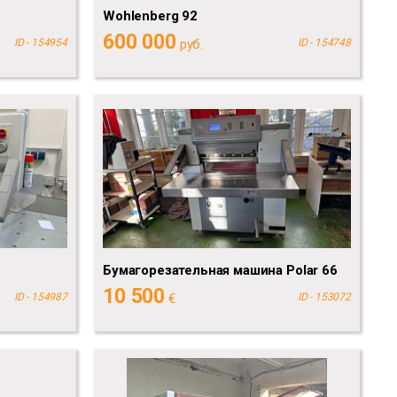
Wohlenberg 92
600 000
ID - 154954
руб.
ID - 154748
Бумагорезательная машина Polar 66
10 500
ID - 154987
€
ID - 153072