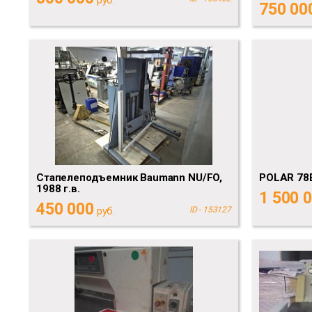
750 00
Стапелеподъемник Baumann NU/FO,
POLAR 78E
1988 г.в.
1 500 
450 000
руб.
ID - 153127