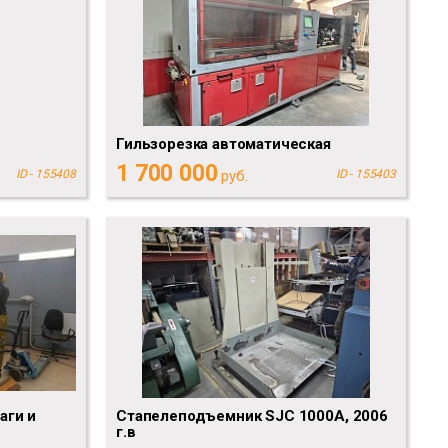
Гильзорезка автоматическая
1 700 000
ID - 155408
руб.
ID - 155403
аги и
Стапелеподъемник SJC 1000A, 2006
г.в