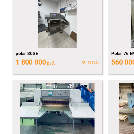
polar 80SE
Polar 76 E
1 800 000
560 00
руб.
ID - 155464