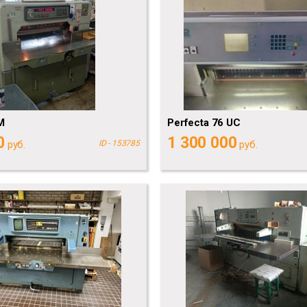
M
Perfecta 76 UC
0
1 300 000
руб.
ID - 153785
руб.