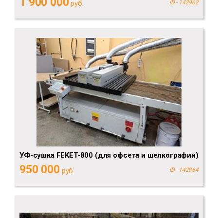
1 900 000
руб.
ID - 142962
УФ-сушка FEKET-800 (для офсета и шелкографии)
950 000
руб.
ID - 142964