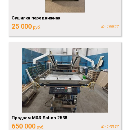
Сушилка передвижная
25 000
руб.
ID - 155327
Продаем M&R Saturn 2538
650 000
руб.
ID - 143157