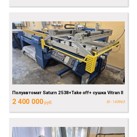
Полуавтомат Saturn 2538+Take off+ сушка Vitran II
2 400 000
руб.
ID - 143963