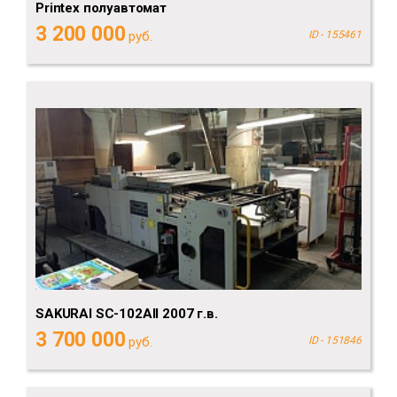
Printex полуавтомат
3 200 000
руб.
ID - 155461
SAKURAI SC-102AII 2007 г.в.
3 700 000
руб.
ID - 151846