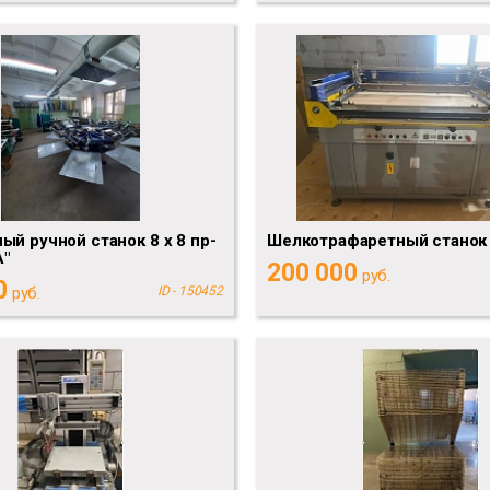
ый ручной станок 8 х 8 пр-
Шелкотрафаретный станок
"
200 000
руб.
0
руб.
ID - 150452