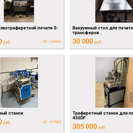
лкотрафаретной печати S-
Вакуумный стол для печати
трансферов .
0
30 000
руб.
ID - 154966
руб.
ный станок
Трафаретный станок для пе
450DF
0
руб.
ID - 147982
305 000
руб.