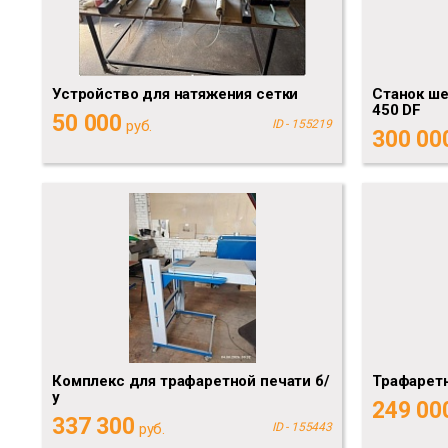
Устройство для натяжения сетки
Cтанок ше
450 DF
50 000
руб.
ID - 155219
300 00
Комплекс для трафаретной печати б/
Трафарет
у
249 00
337 300
руб.
ID - 155443