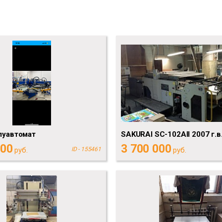
олуавтомат
SAKURAI SC-102AII 2007 г.в
000
3 700 000
руб.
ID - 155461
руб.