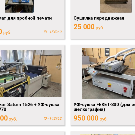
ат для пробной печати
Сушилка передвижная
25 000
руб.
0
руб.
ID - 154969
ат Saturn 1526 + УФ-сушка
УФ-сушка FEKET-800 (для о
770
шелкографии)
000
950 000
руб.
ID - 142962
руб.