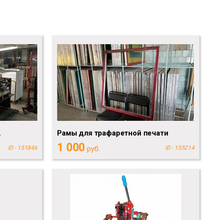
.
Рамы для трафаретной печати
1 000
ID - 151846
руб.
ID - 155214