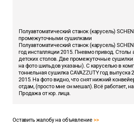
Полуавтоматический станок (карусель) SCHENK
промежуточными сушилками
Полуавтоматический станок (карусель) SCHENK
год инсталляции 2015. Пневмо привод. Столы
детских столов. Две промежуточные сушилки 
на фото шильдов указаны). С каруселью в ком
тоннельная сушилка CAVAZZUTY год выпуска 2
2015. На фото видно, что снят нижний конвейер
отдам, (просто мне он мешал). Всё работает, н
Продажа от юр. лица.
Оставить жалобу на объявление