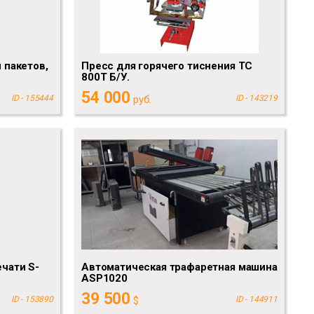
 пакетов,
Пресс для горячего тиснения ТС
800Т Б/У.
54 000
ID - 155444
руб.
ID - 143219
чати S-
Aвтоматическая трафаретная машина
ASP1020
39 500
ID - 153890
$
ID - 144911