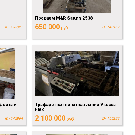
Продаем M&R Saturn 2538
650 000
ID - 155327
руб.
ID - 143157
фсета и
Трафаретная печатная линия Vitessa
Flex
2 100 000
ID - 142964
руб.
ID - 155233