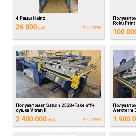
4 Рамы Hainz.
Полуавтом
Roku Print
26 000
руб.
ID - 142908
100 00
Полуавтомат Saturn 2538+Take off+
Полуавтом
сушка Vitran II
Aeroterm 
2 400 000
1 900 
руб.
ID - 143963