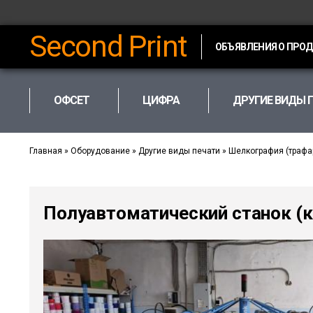
Second Print
ОБЪЯВЛЕНИЯ О ПРО
ОФСЕТ
ЦИФРА
ДРУГИЕ ВИДЫ 
Главная
»
Оборудование
»
Другие виды печати
»
Шелкография (трафа
Полуавтоматический станок (к