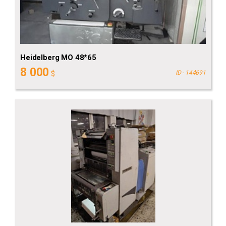
Heidelberg MO 48*65
8 000
$
ID - 144691