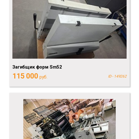
Загибщик форм Sm52
115 000
руб.
ID - 149262