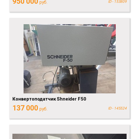
950 000
руб.
ID - 153809
Конвертоподатчик Shneider F50
137 000
руб.
ID - 145524