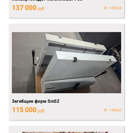
137 000
руб.
ID - 145524
Загибщик форм Sm52
115 000
руб.
ID - 149262