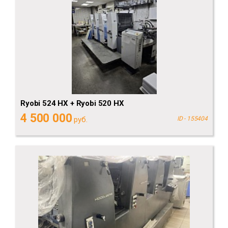
Ryobi 524 HX + Ryobi 520 HX
4 500 000
руб.
ID - 155404