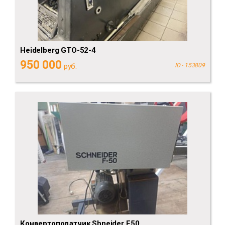
Heidelberg GTO-52-4
950 000
руб.
ID - 153809
Конвертоподатчик Shneider F50