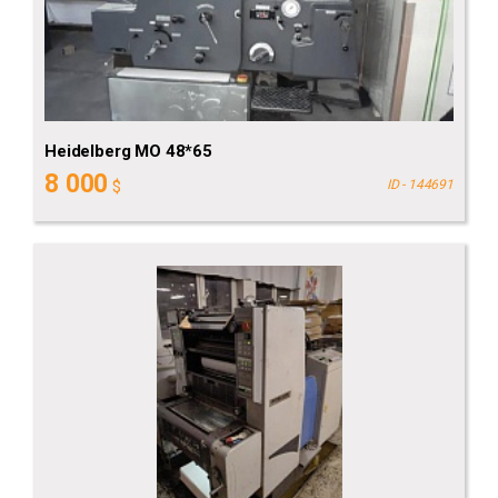
Heidelberg MO 48*65
8 000
$
ID - 144691