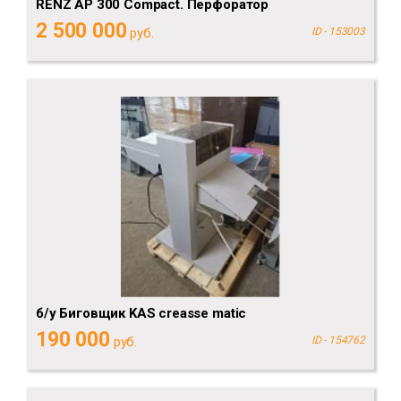
RENZ AP 300 Compact. Перфоратор
2 500 000
руб.
ID - 153003
б/у Биговщик KAS creasse matic
190 000
руб.
ID - 154762