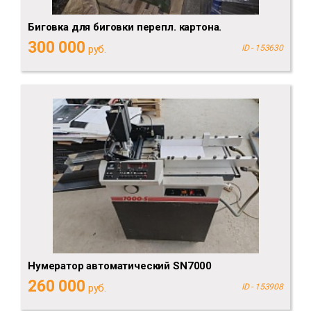
Биговка для биговки перепл. картона.
300 000
руб.
ID - 153630
Нумератор автоматический SN7000
260 000
руб.
ID - 153908