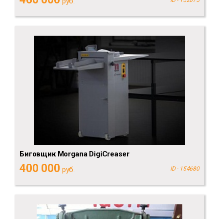
руб.
ID - 152075
Биговщик Morgana DigiCreaser
400 000
руб.
ID - 154680