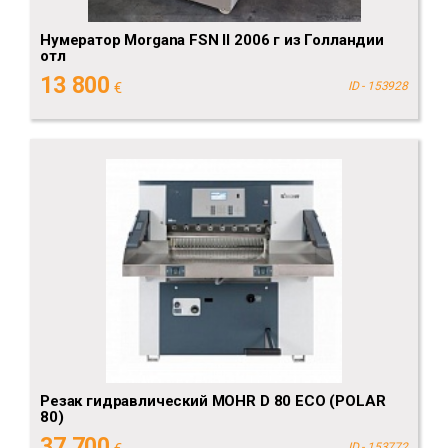
Нумератор Morgana FSN II 2006 г из Голландии
отл
13 800
€
ID - 153928
Резак гидравлический MOHR D 80 ECO (POLAR
80)
37 700
ID - 153772