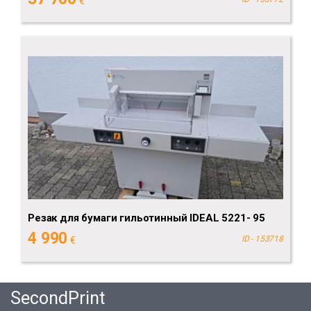
€
Резак для бумаги гильотинный IDEAL 5221- 95
4 990
€
ID - 153718
SecondPrint