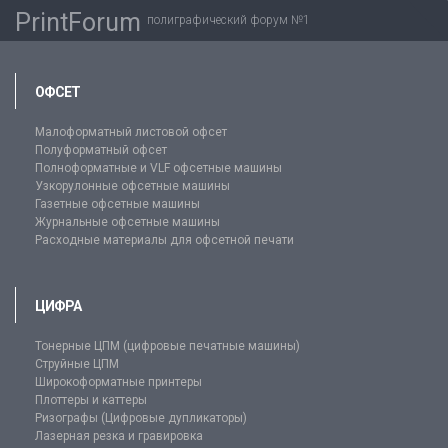
PrintForum
полиграфический форум №1
ОФСЕТ
Малоформатный листовой офсет
Полуформатный офсет
Полноформатные и VLF офсетные машины
Узкорулонные офсетные машины
Газетные офсетные машины
Журнальные офсетные машины
Расходные материалы для офсетной печати
ЦИФРА
Тонерные ЦПМ (цифровые печатные машины)
Струйные ЦПМ
Широкоформатные принтеры
Плоттеры и каттеры
Ризографы (Цифровые дупликаторы)
Лазерная резка и гравировка