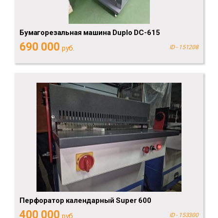
Бумагорезальная машина Duplo DC-615
690 000
руб.
ID - 151208
Перфоратор календарный Super 600
400 000
руб.
ID - 153300