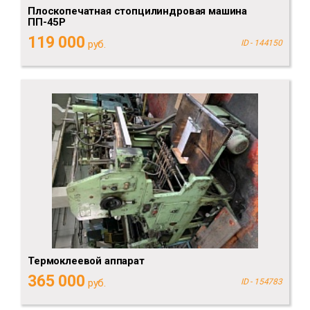
Плоскопечатная стопцилиндровая машина
ПП-45Р
119 000
руб.
ID - 144150
Термоклеевой аппарат
365 000
руб.
ID - 154783