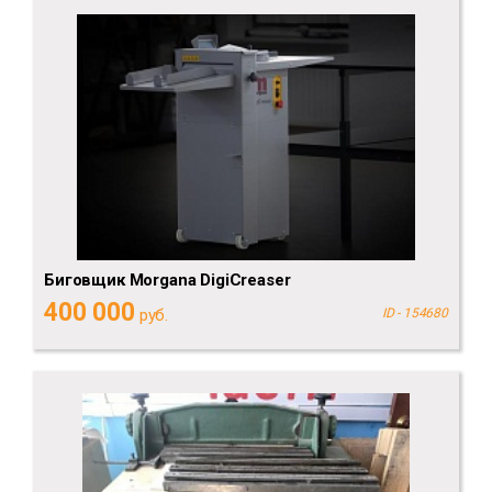
Биговщик Morgana DigiCreaser
400 000
руб.
ID - 154680