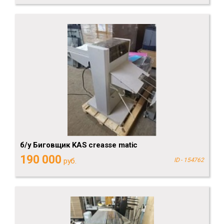
б/у Биговщик KAS creasse matic
190 000
руб.
ID - 154762