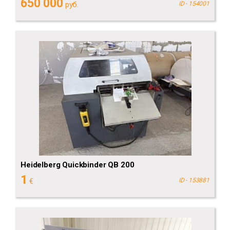
650 000
руб.
ID - 154001
Heidelberg Quickbinder QB 200
1
€
ID - 153881