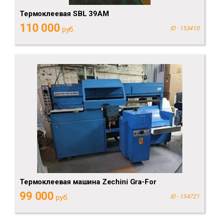
Термоклеевая SBL 39AM
110 000
руб.
ID - 153410
Термоклеевая машина Zechini Gra-For
99 000
руб.
ID - 154721