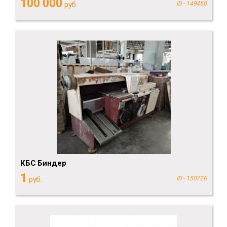
100 000
руб.
ID - 149450
КБС Биндер
1
руб.
ID - 150726