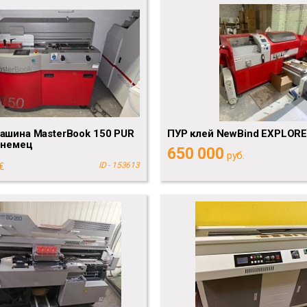
ашина MasterBook 150 PUR
ПУР клей NewBind EXPLOR
 немец
650 000
руб.
€
ID - 153613