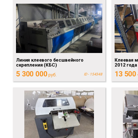
Линия клеевого бесшвейного
Клеевая м
скрепления (КБС)
2012 года
5 300 000
13 500
руб.
ID - 154348