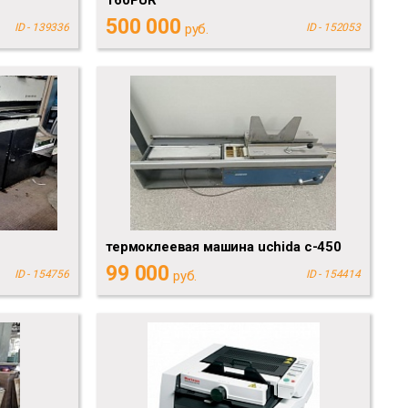
500 000
ID - 139336
руб.
ID - 152053
термоклеевая машина uchida c-450
99 000
ID - 154756
руб.
ID - 154414