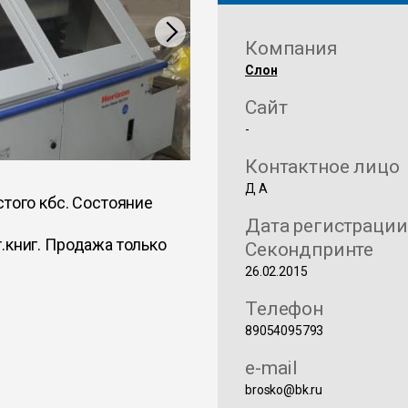
Компания
Слон
Сайт
-
Контактное лицо
Д А
стого кбс. Состояние
Дата регистрации
.книг. Продажа только
Секондпринте
26.02.2015
Телефон
89054095793
e-mail
brosko@bk.ru