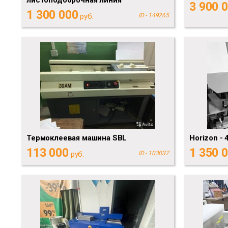
3 900 
1 300 000
руб.
ID - 149265
Термоклеевая машина SBL
Horizon - 
113 000
1 350 
руб.
ID - 103037