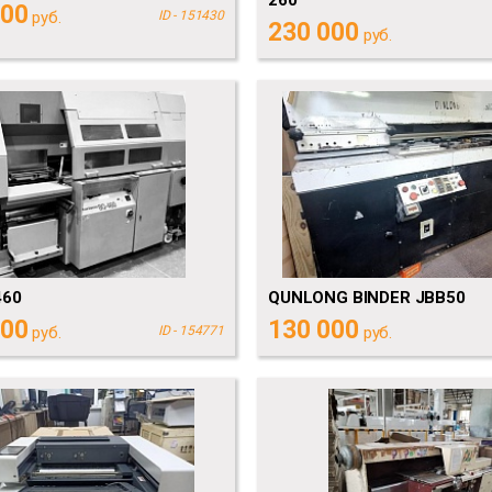
000
руб.
ID - 151430
230 000
руб.
460
QUNLONG BINDER JBB50
000
130 000
руб.
ID - 154771
руб.