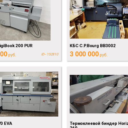
igiBook 200 PUR
КБС C.P.Bourg BB3002
000
3 000 000
руб.
ID - 152810
руб.
70 EVA
Термоклеевой биндер Hori
260