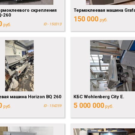
ермоклеевого скрепления
Термоклеевая машина Grafa
Q-260
150 000
руб.
0
руб.
ID - 150313
вая машина Horizon BQ 260
КБС Wohlenberg City E.
0
5 000 000
руб.
ID - 154259
руб.