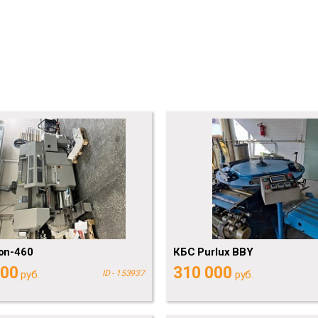
on-460
КБС Purlux BBY
000
310 000
руб.
ID - 153937
руб.