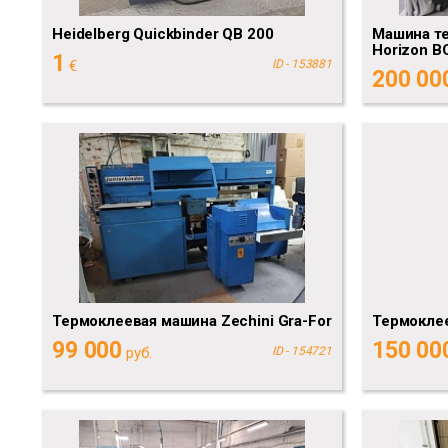
Heidelberg Quickbinder QB 200
Машина т
Horizon B
1
€
ID - 153881
200 00
Термоклеевая машина Zechini Gra-For
Термоклее
99 000
150 00
руб.
ID - 154721