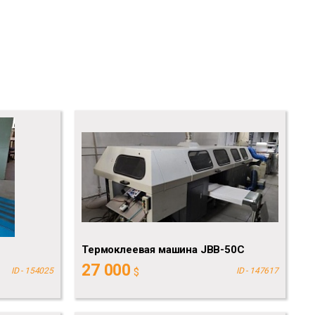
Термоклеевая машина JBB-50C
27 000
ID - 154025
$
ID - 147617