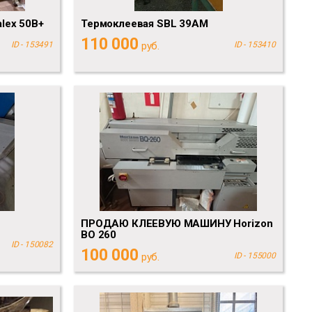
lex 50B+
Термоклеевая SBL 39AM
110 000
ID - 153491
руб.
ID - 153410
ПРОДАЮ КЛЕЕВУЮ МАШИНУ Horizon
BO 260
ID - 150082
100 000
руб.
ID - 155000