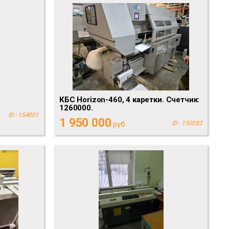
E
КБС Horizon-460, 4 каретки. Счетчик:
1260000.
ID - 154001
1 950 000
руб.
ID - 150282