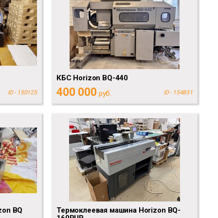
КБС Horizon BQ-440
400 000
ID - 150125
руб.
ID - 154831
zon BQ
Термоклеевая машина Horizon BQ-
160PUR