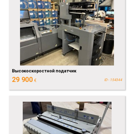
Высокоскоростной податчик
29 900
€
ID - 154344