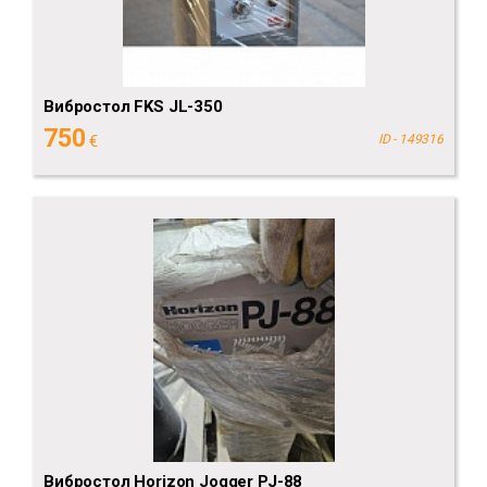
Вибростол FKS JL-350
750
€
ID - 149316
Вибростол Horizon Jogger PJ-88