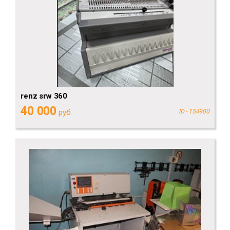
renz srw 360
40 000
руб.
ID - 154900