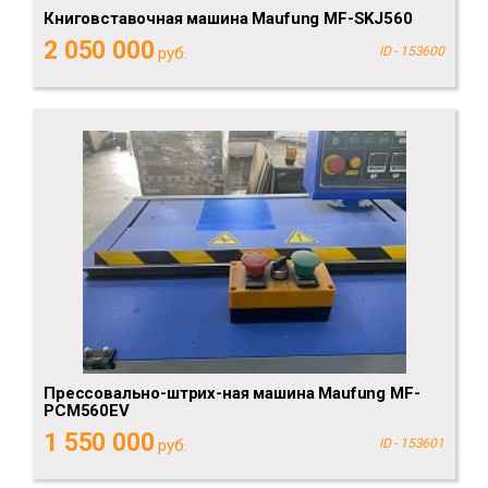
Книговставочная машина Maufung MF-SKJ560
2 050 000
руб.
ID - 153600
Прессовально-штрих-ная машина Maufung MF-
PCM560EV
1 550 000
руб.
ID - 153601