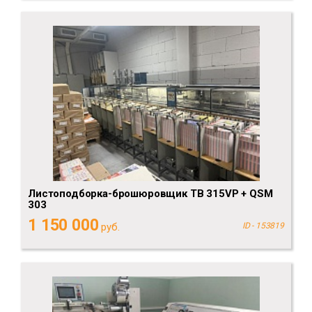
Листоподборка-брошюровщик TB 315VP + QSM
303
1 150 000
руб.
ID - 153819