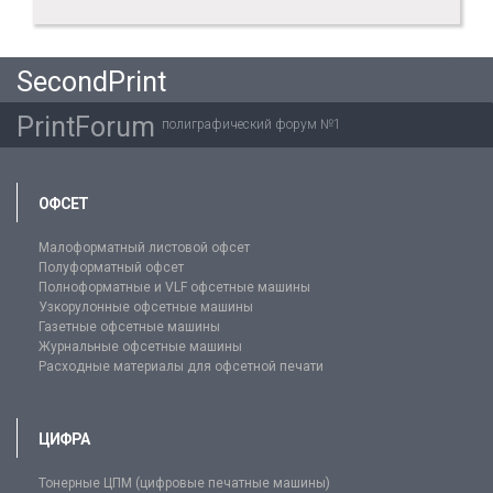
SecondPrint
PrintForum
полиграфический форум №1
ОФСЕТ
Малоформатный листовой офсет
Полуформатный офсет
Полноформатные и VLF офсетные машины
Узкорулонные офсетные машины
Газетные офсетные машины
Журнальные офсетные машины
Расходные материалы для офсетной печати
ЦИФРА
Тонерные ЦПМ (цифровые печатные машины)