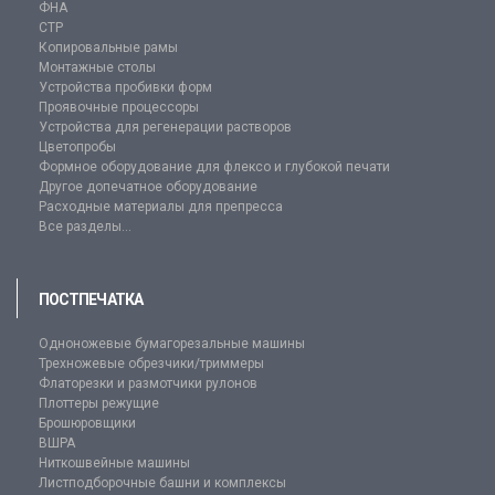
ФНА
CTP
Копировальные рамы
Монтажные столы
Устройства пробивки форм
Проявочные процессоры
Устройства для регенерации растворов
Цветопробы
Формное оборудование для флексо и глубокой печати
Другое допечатное оборудование
Расходные материалы для препресса
Все разделы...
ПОСТПЕЧАТКА
Одноножевые бумагорезальные машины
Трехножевые обрезчики/триммеры
Флаторезки и размотчики рулонов
Плоттеры режущие
Брошюровщики
ВШРА
Ниткошвейные машины
Листподборочные башни и комплексы