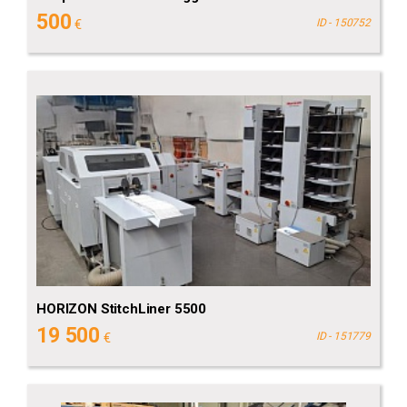
500
€
ID - 150752
HORIZON StitchLiner 5500
19 500
€
ID - 151779