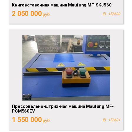
Книговставочная машина Maufung MF-SKJ560
2 050 000
руб.
ID - 153600
Прессовально-штрих-ная машина Maufung MF-
PCM560EV
1 550 000
руб.
ID - 153601