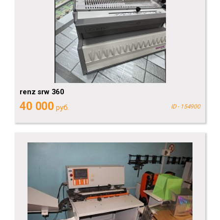
renz srw 360
40 000
руб.
ID - 154900