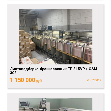
Листоподборка-брошюровщик TB 315VP + QSM
303
1 150 000
руб.
ID - 153819