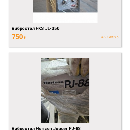
Вибростол FKS JL-350
750
€
ID - 149316
Вибростол Horizon Jogger PJ-88