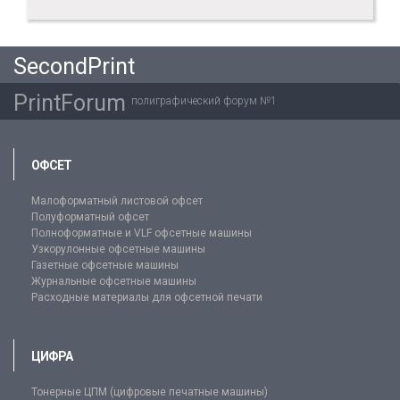
SecondPrint
PrintForum
полиграфический форум №1
ОФСЕТ
Малоформатный листовой офсет
Полуформатный офсет
Полноформатные и VLF офсетные машины
Узкорулонные офсетные машины
Газетные офсетные машины
Журнальные офсетные машины
Расходные материалы для офсетной печати
ЦИФРА
Тонерные ЦПМ (цифровые печатные машины)