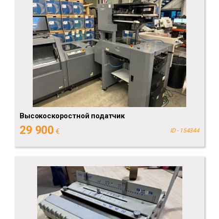
Высокоскоростной податчик
29 900
€
ID - 154344