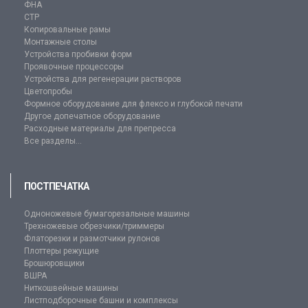
ФНА
CTP
Копировальные рамы
Монтажные столы
Устройства пробивки форм
Проявочные процессоры
Устройства для регенерации растворов
Цветопробы
Формное оборудование для флексо и глубокой печати
Другое допечатное оборудование
Расходные материалы для препресса
Все разделы...
ПОСТПЕЧАТКА
Одноножевые бумагорезальные машины
Трехножевые обрезчики/триммеры
Флаторезки и размотчики рулонов
Плоттеры режущие
Брошюровщики
ВШРА
Ниткошвейные машины
Листподборочные башни и комплексы