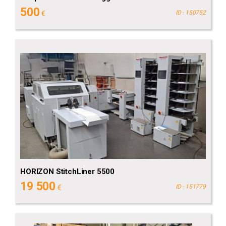
500
€
ID - 150752
HORIZON StitchLiner 5500
19 500
€
ID - 151779