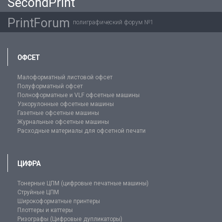
SecondPrint
PrintForum
полиграфический форум №1
ОФСЕТ
Малоформатный листовой офсет
Полуформатный офсет
Полноформатные и VLF офсетные машины
Узкорулонные офсетные машины
Газетные офсетные машины
Журнальные офсетные машины
Расходные материалы для офсетной печати
ЦИФРА
Тонерные ЦПМ (цифровые печатные машины)
Струйные ЦПМ
Широкоформатные принтеры
Плоттеры и каттеры
Ризографы (Цифровые дупликаторы)