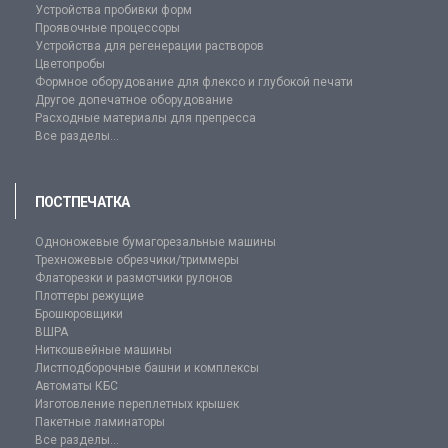
Устройства пробивки форм
Проявочные процессоры
Устройства для регенерации растворов
Цветопробы
Формное оборудование для флексо и глубокой печати
Другое допечатное оборудование
Расходные материалы для препресса
Все разделы...
ПОСТПЕЧАТКА
Одноножевые бумагорезальные машины
Трехножевые обрезчики/триммеры
Флаторезки и размотчики рулонов
Плоттеры режущие
Брошюровщики
ВШРА
Ниткошвейные машины
Листподборочные башни и комплексы
Автоматы КБС
Изготовление переплетных крышек
Пакетные ламинаторы
Все разделы...