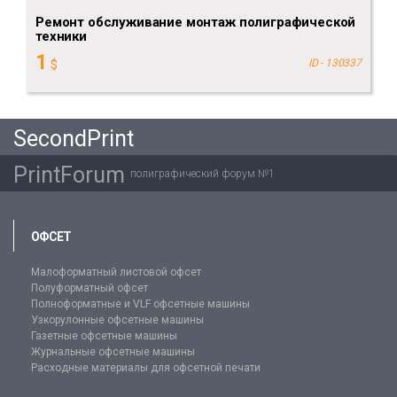
Ремонт обслуживание монтаж полиграфической
техники
1
$
ID - 130337
SecondPrint
PrintForum
полиграфический форум №1
ОФСЕТ
Малоформатный листовой офсет
Полуформатный офсет
Полноформатные и VLF офсетные машины
Узкорулонные офсетные машины
Газетные офсетные машины
Журнальные офсетные машины
Расходные материалы для офсетной печати