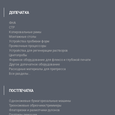
ДОПЕЧАТКА
ФНА
CTP
Копировальные рамы
Монтажные столы
Устройства пробивки форм
Проявочные процессоры
Устройства для регенерации растворов
Цветопробы
Формное оборудование для флексо и глубокой печати
Другое допечатное оборудование
Расходные материалы для препресса
Все разделы...
ПОСТПЕЧАТКА
Одноножевые бумагорезальные машины
Трехножевые обрезчики/триммеры
Флаторезки и размотчики рулонов
Плоттеры режущие