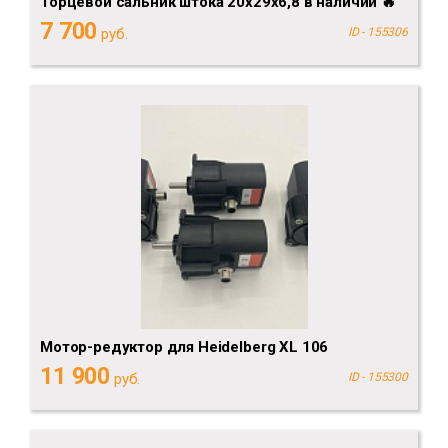
Торцевой сальник штока 20х29х6,8 в наличии 🔥
7 700
руб.
ID - 155306
Мотор-редуктор для Heidelberg XL 106
11 900
руб.
ID - 155300