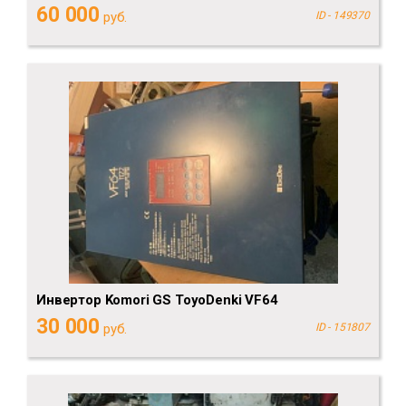
60 000
руб.
ID - 149370
Инвертор Komori GS ToyoDenki VF64
30 000
руб.
ID - 151807