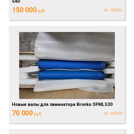
540
150 000
руб.
ID - 153352
Новые валы для ламинатора Bronko SFML530
70 000
руб.
ID - 155305