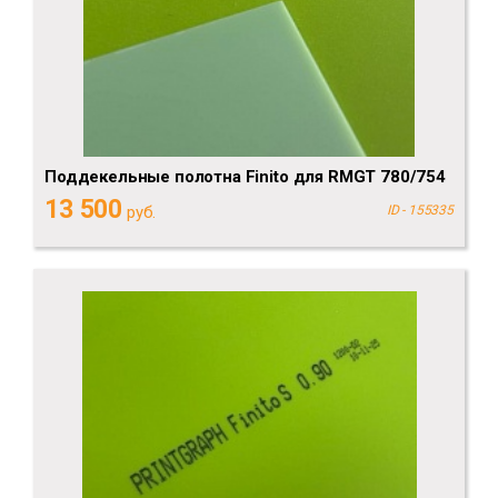
Поддекельные полотна Finito для RMGT 780/754
13 500
руб.
ID - 155335