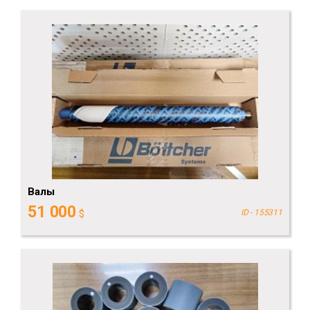
Валы
51 000
$
ID - 155311