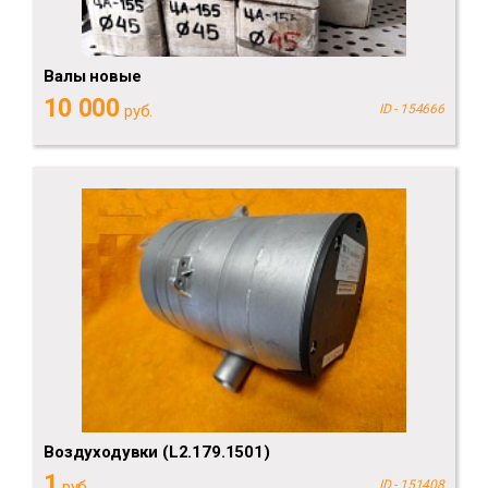
Валы новые
10 000
руб.
ID - 154666
Воздуходувки (L2.179.1501)
1
руб.
ID - 151408