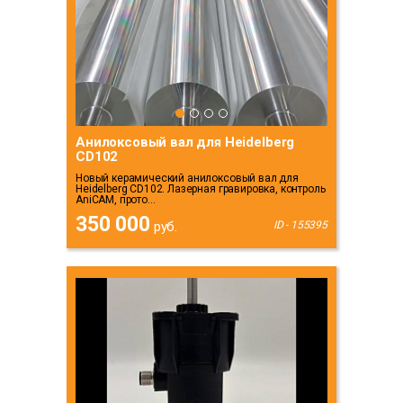
Анилоксовый вал для Heidelberg
CD102
Новый керамический анилоксовый вал для
Heidelberg CD102. Лазерная гравировка, контроль
AniCAM, прото...
350 000
руб.
ID - 155395