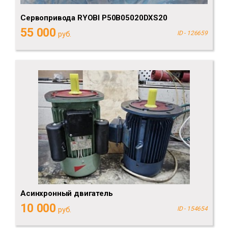
Сервопривода RYOBI P50B05020DXS20
55 000
руб.
ID - 126659
Асинхронный двигатель
10 000
руб.
ID - 154654