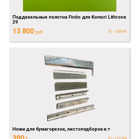
Поддекельные полотна Finito для Komori Lithrone
29
13 800
руб.
ID - 155336
Ножи для бумагорезок, листоподборок и.т
380
ID - 151284