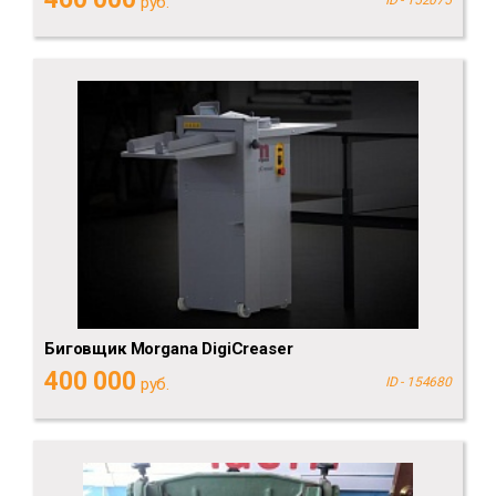
руб.
ID - 152075
Биговщик Morgana DigiCreaser
400 000
руб.
ID - 154680