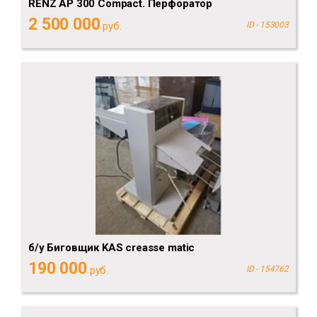
RENZ AP 300 Compact. Перфоратор
2 500 000
руб.
ID - 153003
б/у Биговщик KAS creasse matic
190 000
руб.
ID - 154762