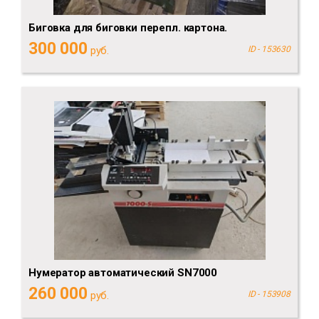
Биговка для биговки перепл. картона.
300 000
руб.
ID - 153630
Нумератор автоматический SN7000
260 000
руб.
ID - 153908