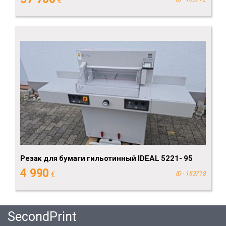
€
Резак для бумаги гильотинный IDEAL 5221- 95
4 990
€
ID - 153718
SecondPrint