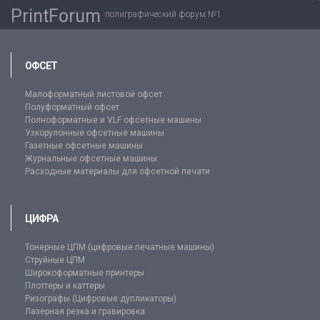
PrintForum
полиграфический форум №1
ОФСЕТ
Малоформатный листовой офсет
Полуформатный офсет
Полноформатные и VLF офсетные машины
Узкорулонные офсетные машины
Газетные офсетные машины
Журнальные офсетные машины
Расходные материалы для офсетной печати
ЦИФРА
Тонерные ЦПМ (цифровые печатные машины)
Струйные ЦПМ
Широкоформатные принтеры
Плоттеры и каттеры
Ризографы (Цифровые дупликаторы)
Лазерная резка и гравировка