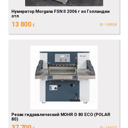
Нумератор Morgana FSN II 2006 г из Голландии
отл
13 800
€
ID - 153928
Резак гидравлический MOHR D 80 ECO (POLAR
80)
37 700
ID - 153772