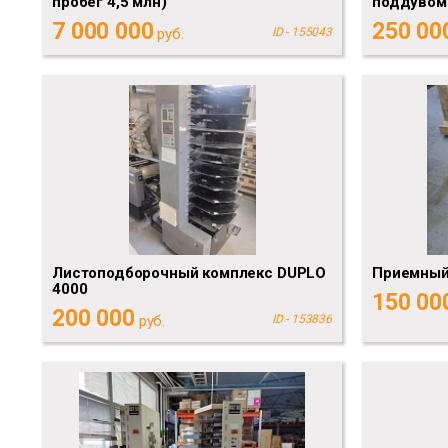
пробег 4,5 млн)
поддувом
7 000 000
250 00
руб.
ID - 155043
Листоподборочный комплекс DUPLO
Приемный
4000
150 00
200 000
руб.
ID - 153836