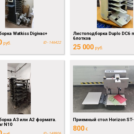
орка Watkiss Digivac+
Листоподборка Duplo DC6 m
6лотков
0
руб.
ID - 146422
25 000
руб.
орка А3 или А2 формата.
Приемный стол Horizon ST-
r N10
800
€
0
руб.
ID - 148906