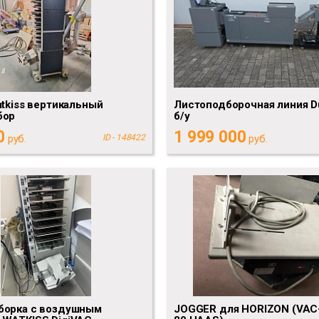
atkiss вертикальный
Листоподборочная линия Du
бор
б/у
0
1 999 000
руб.
ID - 148422
руб.
борка с воздушным
JOGGER для HORIZON (VAC-