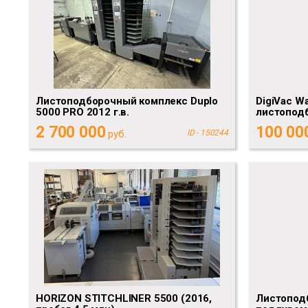
Листоподборочный комплекс Duplo
DigiVac W
5000 PRO 2012 г.в.
листопод
2 700 000
100 00
руб.
ID - 150244
HORIZON STITCHLINER 5500 (2016,
Листопод