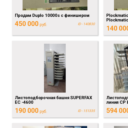
Продам Duplo 10000s c финишером
Plockmati
Plockmati
450 000
руб.
ID - 140830
140 00
Листоподборочная башня SUPERFAX
Листопод
ЕС -4600
линия CP 
190 000
594 00
руб.
ID - 151335