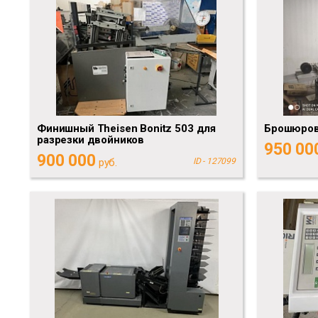
Финишный Theisen Bonitz 503 для
Брошюров
разрезки двойников
950 00
900 000
руб.
ID - 127099