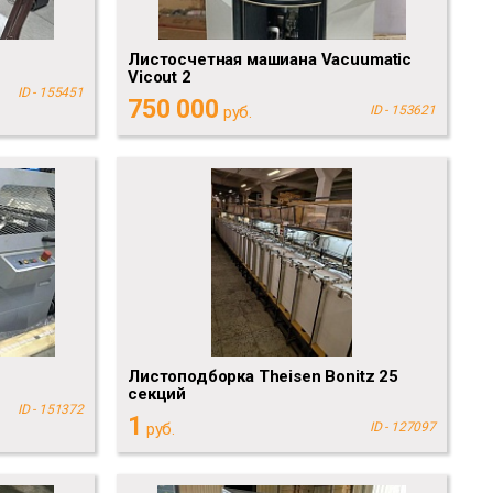
Листосчетная машиана Vacuumatic
Vicout 2
ID - 155451
750 000
руб.
ID - 153621
Листоподборка Theisen Bonitz 25
cекций
ID - 151372
1
руб.
ID - 127097