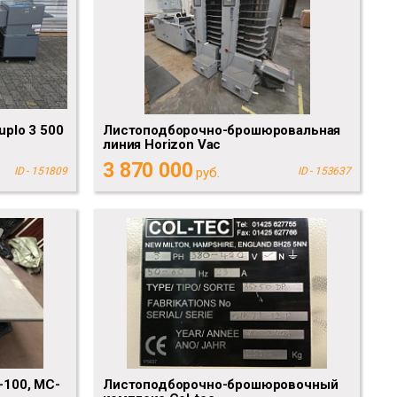
plo 3 500
Листоподборочно-брошюровальная
линия Horizon Vac
3 870 000
ID - 151809
руб.
ID - 153637
100, MC-
Листоподборочно-брошюровочный