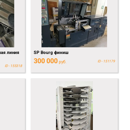
ая линия
SP Bourg финиш
300 000
руб.
ID - 151179
ID - 155318