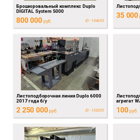
Брошюровальный комплекс Duplo
Листоподб
DIGITAL System 5000
35 000
800 000
руб.
ID - 144655
Листоподборочная линия Duplo 6000
Листопод
2017 года б/у
агрегат W
2 250 000
100
руб.
ID - 155203
руб.