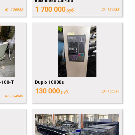
комплекс Col-tec
1 700 000
ID - 126582
руб.
ID - 154933
-100-Т
Duplo 10000s
130 000
руб.
ID - 150514
ID - 154849