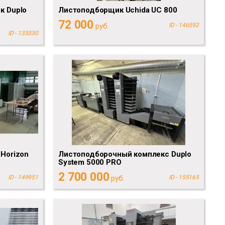
к Duplo
Листоподборщик Uchida UC 800
72 000
руб.
ID - 146592
ID - 133330
Horizon
Листоподборочный комплекс Duplo
System 5000 PRO
2 700 000
ID - 149951
руб.
ID - 155165