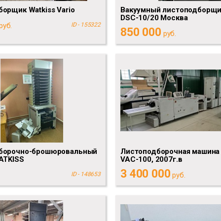
орщик Watkiss Vario
Вакуумный листоподборщи
DSC-10/20 Москва
руб.
ID - 155322
850 000
руб.
борочно-брошюровальный
Листоподборочная машина 
ATKISS
VAC-100, 2007г.в
3 400 000
ID - 148653
руб.