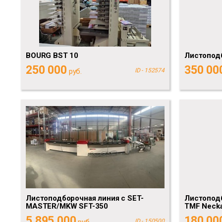
BOURG BST 10
Листоподб
250 000
350 00
руб.
ID - 152574
Листоподборочная линия с SET-
Листоподб
MASTER/MKW SFT-350
TMF Necka
5 895 000
180 00
руб.
ID - 150500