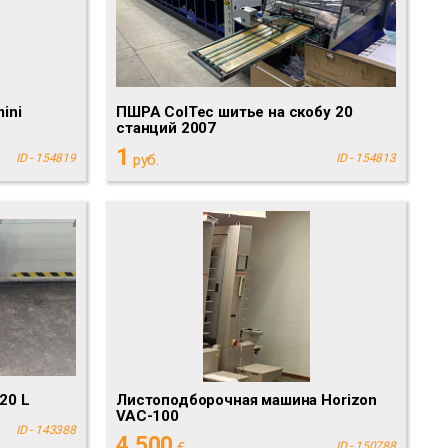
ini
ПШРА ColTec шитье на скобу 20
станций 2007
1
ID - 154819
руб.
ID - 154813
20 L
Листоподборочная машина Horizon
VAС-100
ID - 143388
4 500
€
ID - 150788