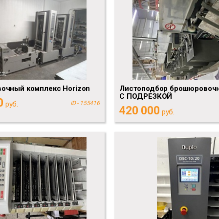
очный комплекс Horizon
Листоподбор брошюровочн
С ПОДРЕЗКОЙ
0
руб.
ID - 155416
420 000
руб.