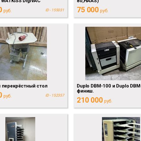
 WATKISS DigiVAC
80,HAAS)
0
75 000
руб.
ID - 155031
руб.
 перекрёстный стол
Duplo DBM-100 и Duplo DBM
финиш.
0
руб.
ID - 152357
210 000
руб.