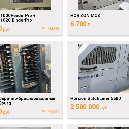
c1000FeederPro +
HORIZON MC8
c1020 BinderPro
6 700
$
0
руб.
ID - 155288
борочно-брошюровальная
Horizon StitchLiner 5500
Bourg
2 500 000
руб.
0
руб.
ID - 149381