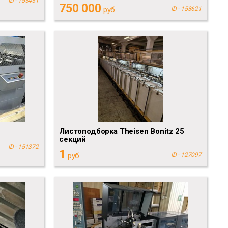
ID - 155451
750 000
руб.
ID - 153621
Листоподборка Theisen Bonitz 25
cекций
ID - 151372
1
руб.
ID - 127097