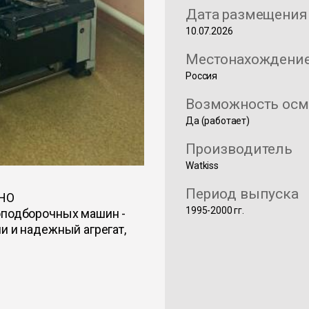
Дата размещения
10.07.2026
Местонахождени
Россия
Возможность осм
Да (работает)
Производитель
Watkiss
Период выпуска
НО
1995-2000 гг.
оподборочных машин -
и и надежный агрегат,