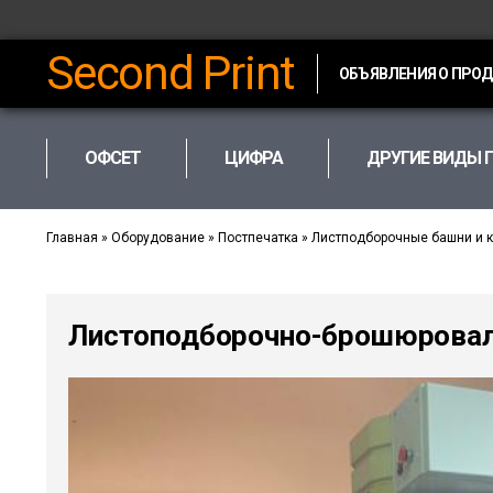
Second Print
ОБЪЯВЛЕНИЯ О ПРО
ОФСЕТ
ЦИФРА
ДРУГИЕ ВИДЫ 
Главная
»
Оборудование
»
Постпечатка
»
Листподборочные башни и 
Листоподборочно-брошюровал