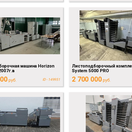
орочная машина Horizon
Листоподборочный компле
2007г.в
System 5000 PRO
000
2 700 000
руб.
ID - 149951
руб.