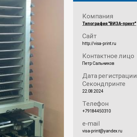
Компания
Типография "ВИЗА-принт"
Сайт
http://visa-print.ru
Контактное лицо
Петр Сальников
Дата регистрации
Секондпринте
22.08.2024
Телефон
+79184450310
e-mail
visa-print@yandex.ru