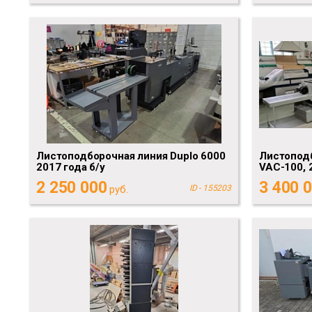
Листоподборочная линия Duplo 6000
Листоподб
2017 года б/у
VAC-100, 
2 250 000
3 400 
руб.
ID - 155203