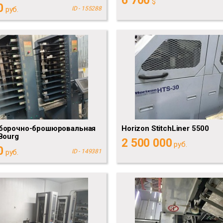
6 700
$
0
руб.
ID - 155288
борочно-брошюровальная
Horizon StitchLiner 5500
Bourg
2 500 000
руб.
0
руб.
ID - 149381