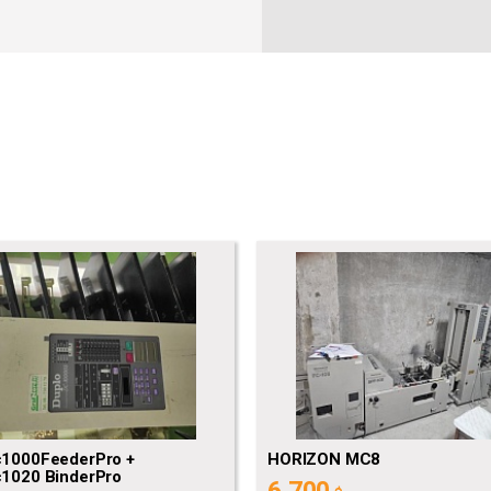
c1000FeederPro +
HORIZON MC8
c1020 BinderPro