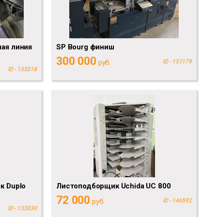
ая линия
SP Bourg финиш
300 000
руб.
ID - 151179
ID - 155318
к Duplo
Листоподборщик Uchida UC 800
72 000
руб.
ID - 146592
ID - 133330