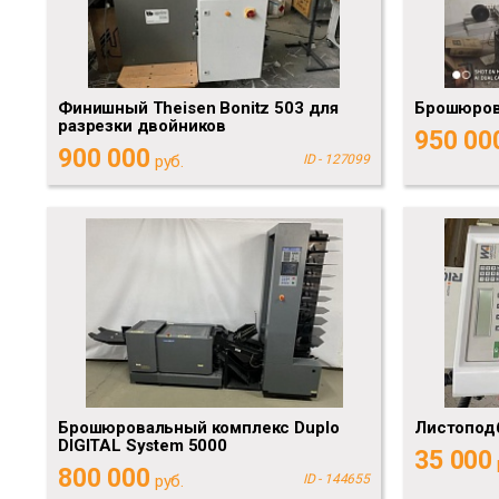
Финишный Theisen Bonitz 503 для
Брошюров
разрезки двойников
950 00
900 000
руб.
ID - 127099
Брошюровальный комплекс Duplo
Листоподб
DIGITAL System 5000
35 000
800 000
руб.
ID - 144655