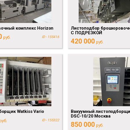
очный комплекс Horizon
Листоподбор брошюровочн
С ПОДРЕЗКОЙ
0
руб.
ID - 155416
420 000
руб.
орщик Watkiss Vario
Вакуумный листоподборщи
DSC-10/20 Москва
руб.
ID - 155322
850 000
руб.