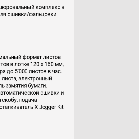
шюровальный комплекс в
дуля сшивки/фальцовки
имальный формат листов
ов в лотке 120 х 160 мм,
а до 5’000 листов в час.
 листа, электронный
ль замятия бумаги,
автоматической сшивки и
а скобу, подача
талкиватель X Jogger Kit