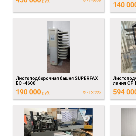
450 000
руб.
ID - 140830
140 00
Листоподборочная башня SUPERFAX
Листопод
ЕС -4600
линия CP 
190 000
594 00
руб.
ID - 151335