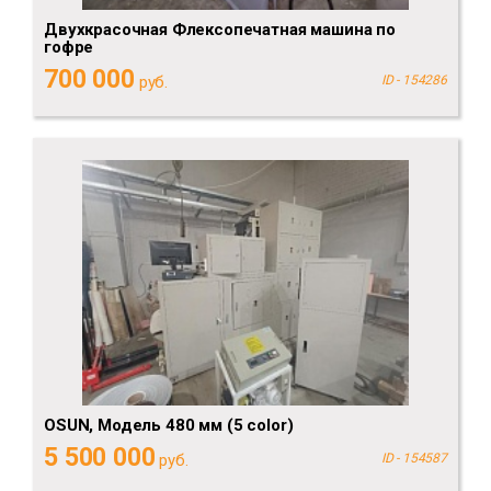
Двухкрасочная Флексопечатная машина по
гофре
700 000
руб.
ID - 154286
OSUN, Модель 480 мм (5 color)
5 500 000
руб.
ID - 154587