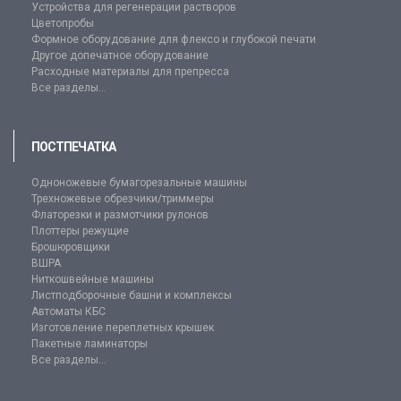
Устройства для регенерации растворов
Цветопробы
Формное оборудование для флексо и глубокой печати
Другое допечатное оборудование
Расходные материалы для препресса
Все разделы...
ПОСТПЕЧАТКА
Одноножевые бумагорезальные машины
Трехножевые обрезчики/триммеры
Флаторезки и размотчики рулонов
Плоттеры режущие
Брошюровщики
ВШРА
Ниткошвейные машины
Листподборочные башни и комплексы
Автоматы КБС
Изготовление переплетных крышек
Пакетные ламинаторы
Все разделы...