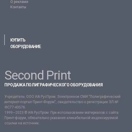
О рекламе
Контакты
КУПИТЬ
ОБОРУДОВАНИЕ
Second Print
ПРОДАЖА ПОЛИГРАФИЧЕСКОГО ОБОРУДОВАНИЯ
Учредитель: ООО ИА РусПром. Электронное СМИ "Полиграфический
интернет-портал Принт-Форум", свидетельство о регистрации ЭЛ №
ФС77-43576.
1999—2023 © ИА РусПром. При использовании материалов с сайта
Принт-форум, обязательно указание кликабельной индексируемой
ссылки на источник.