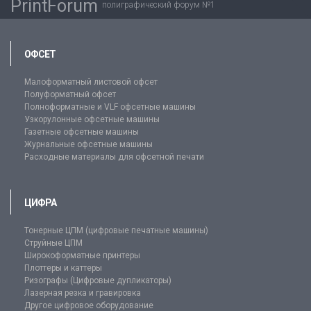
PrintForum
полиграфический форум №1
ОФСЕТ
Малоформатный листовой офсет
Полуформатный офсет
Полноформатные и VLF офсетные машины
Узкорулонные офсетные машины
Газетные офсетные машины
Журнальные офсетные машины
Расходные материалы для офсетной печати
ЦИФРА
Тонерные ЦПМ (цифровые печатные машины)
Струйные ЦПМ
Широкоформатные принтеры
Плоттеры и каттеры
Ризографы (Цифровые дупликаторы)
Лазерная резка и гравировка
Другое цифровое оборудование