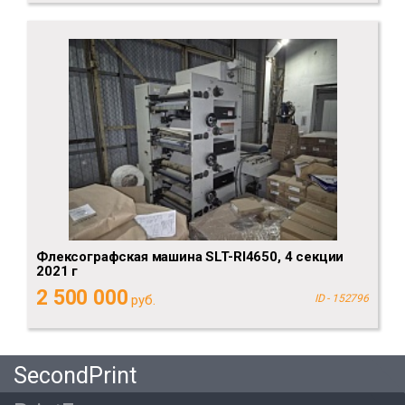
Флексографская машина SLT-RI4650, 4 секции
2021 г
2 500 000
руб.
ID - 152796
SecondPrint