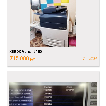
XEROX Versant 180
715 000
руб.
ID - 140784