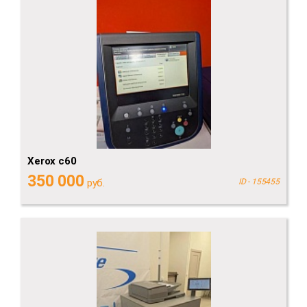
Xerox c60
350 000
руб.
ID - 155455