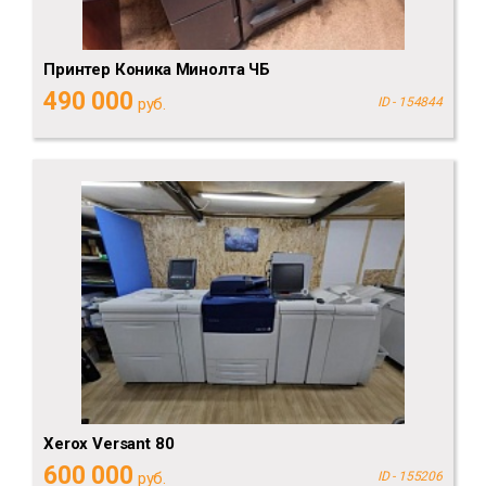
Принтер Коника Минолта ЧБ
490 000
руб.
ID - 154844
Xerox Versant 80
600 000
руб.
ID - 155206