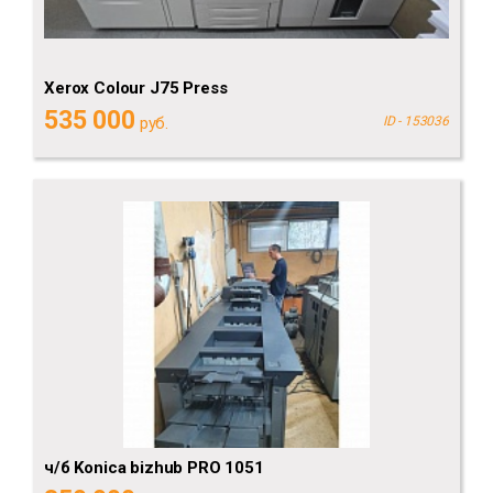
Xerox Сolour J75 Press
535 000
руб.
ID - 153036
ч/б Konica bizhub PRO 1051