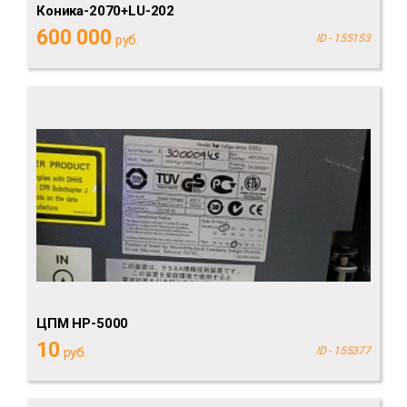
Коника-2070+LU-202
600 000
руб.
ID - 155153
ЦПМ НР-5000
10
руб.
ID - 155377