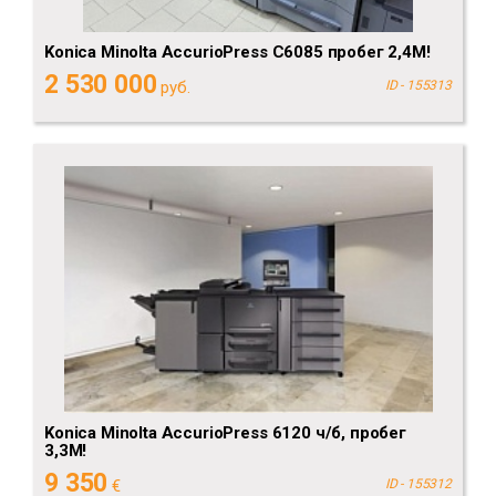
Konica Minolta AccurioPress C6085 пробег 2,4М!
2 530 000
руб.
ID - 155313
Konica Minolta AccurioPress 6120 ч/б, пробег
3,3М!
9 350
€
ID - 155312