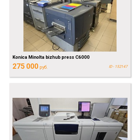
Konica Minolta bizhub press C6000
275 000
руб.
ID - 152147