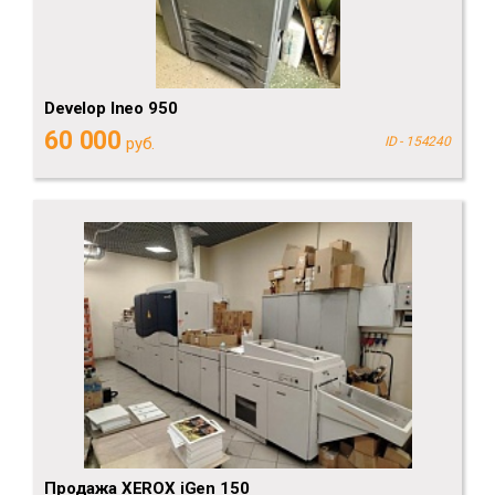
Develop Ineo 950
60 000
руб.
ID - 154240
Продажа XEROX iGen 150