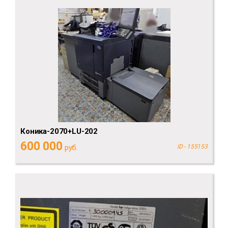
Коника-2070+LU-202
600 000
руб.
ID - 155153