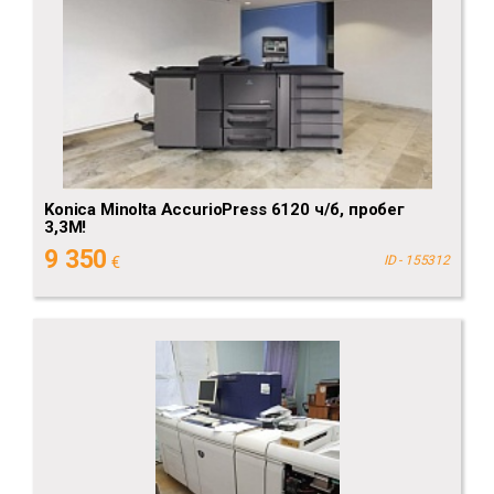
Konica Minolta AccurioPress 6120 ч/б, пробег
3,3М!
9 350
€
ID - 155312