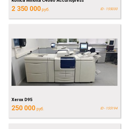
Konica Minolta C4080 Accuriopress
2 350 000
руб.
ID - 155030
Xerox D95
250 000
руб.
ID - 155194