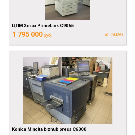
ЦПМ Xerox PrimeLink C9065
1 795 000
руб.
ID - 153294
Konica Minolta bizhub press C6000