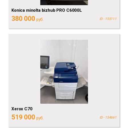
Konica minolta bizhub PRO C6000L
380 000
руб.
ID - 155111
Xerox C70
519 000
руб.
ID - 154661