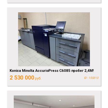
Konica Minolta AccurioPress C6085 пробег 2,4М!
2 530 000
руб.
ID - 155313