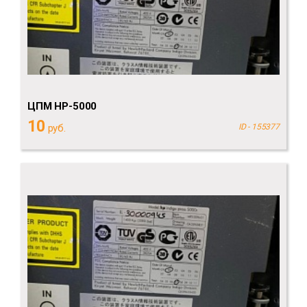
ЦПМ НР-5000
10
руб.
ID - 155377