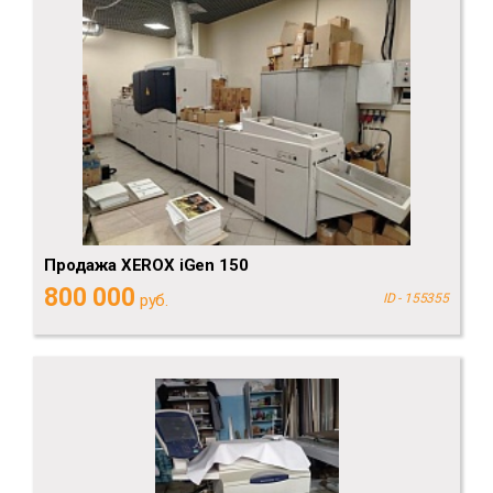
Продажа XEROX iGen 150
800 000
руб.
ID - 155355