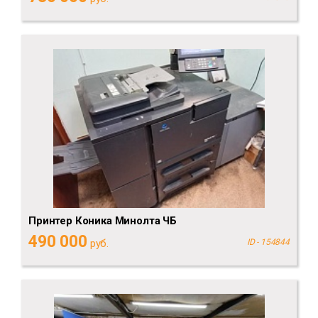
Принтер Коника Минолта ЧБ
490 000
руб.
ID - 154844