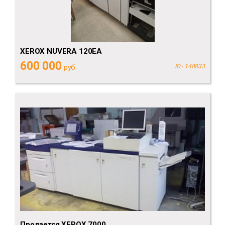
XEROX NUVERA 120EA
600 000
руб.
ID - 148833
Продается XEROX 7000