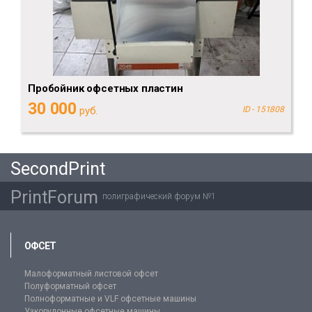
Пробойник офсетных пластин
30 000
руб.
ID - 151808
SecondPrint
PrintForum
полиграфический форум №1
ОФСЕТ
Малоформатный листовой офсет
Полуформатный офсет
Полноформатные и VLF офсетные машины
Узкорулонные офсетные машины